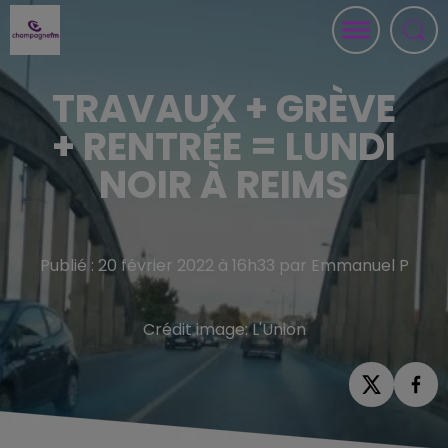
TRAVAUX + GRÈVE
+ RENTRÉE = LUNDI
NOIR À REIMS
Publié : 20 février 2022 à 16h33 par Emmanuel P
Crédit image:
L'Union