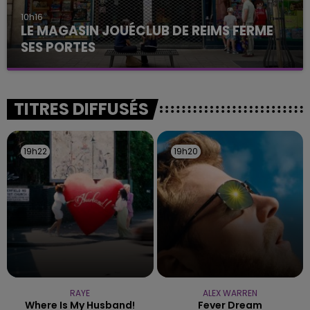
10h16
LE MAGASIN JOUÉCLUB DE REIMS FERME
SES PORTES
C'était l'une des institutions du centre-ville
rémois. Le magasin JouéClub est contraint de
fermer ses portes.
TITRES DIFFUSÉS
19h22
19h22
19h20
19h20
RAYE
ALEX WARREN
Where Is My Husband!
Fever Dream