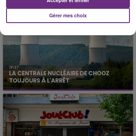
Accepter et fermer
FIL D'ACTU
Gérer mes choix
11h37
LA CENTRALE NUCLÉAIRE DE CHOOZ
TOUJOURS À L'ARRÊT
Cela fait déjà une semaine que la centrale
nucléaire ardennaise est à l'arrêt. Une situation
justifiée par la sécheresse intense qui est toujours
présente.