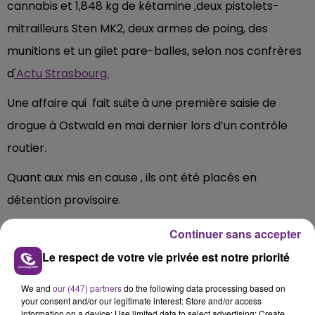
cannabis et 1,848 kg de kétamine ,deux pistolets-
mitrailleurs Sten MK2, deux armes de poing, des
munitions et un gilet pare-balles, selon nos confrères
d
'Actu Strasbourg.
Une affaire qui fait suite à une première saisie de
drogue à Ostwald en mai dernier lors d’un contrôle
routier.
Quant aux mis en cause , ils ont été placés en
détention provisoire.
Les investigations se poursuivent.
Continuer sans accepter
Le respect de votre vie privée est notre priorité
We and
our (447) partners
do the following data processing based on
FIL D'ACTU
your consent and/or our legitimate interest: Store and/or access
information on a device; Use limited data to select advertising; Create