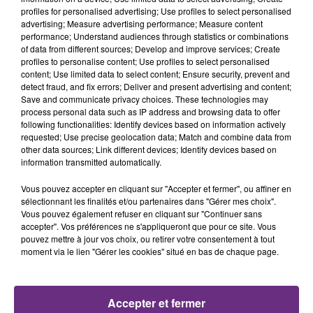
profiles for personalised advertising; Use profiles to select personalised
advertising; Measure advertising performance; Measure content
performance; Understand audiences through statistics or combinations
of data from different sources; Develop and improve services; Create
profiles to personalise content; Use profiles to select personalised
content; Use limited data to select content; Ensure security, prevent and
detect fraud, and fix errors; Deliver and present advertising and content;
Save and communicate privacy choices. These technologies may
process personal data such as IP address and browsing data to offer
11h37
following functionalities: Identify devices based on information actively
LA CENTRALE NUCLÉAIRE DE CHOOZ
requested; Use precise geolocation data; Match and combine data from
other data sources; Link different devices; Identify devices based on
TOUJOURS À L'ARRÊT
information transmitted automatically.
Cela fait déjà une semaine que la centrale
nucléaire ardennaise est à l'arrêt. Une situation
Vous pouvez accepter en cliquant sur "Accepter et fermer", ou affiner en
sélectionnant les finalités et/ou partenaires dans "Gérer mes choix".
justifiée par la sécheresse intense qui est toujours
Vous pouvez également refuser en cliquant sur "Continuer sans
présente.
accepter". Vos préférences ne s'appliqueront que pour ce site. Vous
pouvez mettre à jour vos choix, ou retirer votre consentement à tout
moment via le lien "Gérer les cookies" situé en bas de chaque page.
10h16
Accepter et fermer
LE MAGASIN JOUÉCLUB DE REIMS FERME