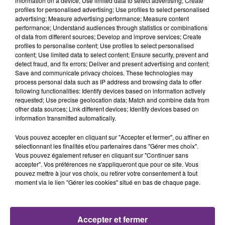
FIL D'ACTU
information on a device; Use limited data to select advertising; Create
profiles for personalised advertising; Use profiles to select personalised
advertising; Measure advertising performance; Measure content
performance; Understand audiences through statistics or combinations
of data from different sources; Develop and improve services; Create
profiles to personalise content; Use profiles to select personalised
content; Use limited data to select content; Ensure security, prevent and
detect fraud, and fix errors; Deliver and present advertising and content;
Save and communicate privacy choices. These technologies may
process personal data such as IP address and browsing data to offer
following functionalities: Identify devices based on information actively
7 août 2026
requested; Use precise geolocation data; Match and combine data from
LA CENTRALE NUCLÉAIRE DE CHOOZ
other data sources; Link different devices; Identify devices based on
information transmitted automatically.
TOUJOURS À L'ARRÊT
Cela fait déjà une semaine que la centrale
Vous pouvez accepter en cliquant sur "Accepter et fermer", ou affiner en
nucléaire ardennaise est à l'arrêt. Une situation
sélectionnant les finalités et/ou partenaires dans "Gérer mes choix".
Vous pouvez également refuser en cliquant sur "Continuer sans
justifiée par la sécheresse intense qui est toujours
accepter". Vos préférences ne s'appliqueront que pour ce site. Vous
présente.
pouvez mettre à jour vos choix, ou retirer votre consentement à tout
moment via le lien "Gérer les cookies" situé en bas de chaque page.
Accepter et fermer