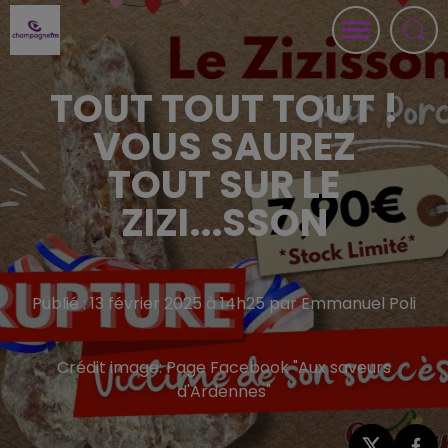
TOUT TOUT TOUT !
VOUS SAUREZ
TOUT SUR LE
ZIZI...SSON
Publié : 13 février 2025 à 14h25 par Emmanuel Poli
Crédit image:
Page Facebook "Aux saveurs
d'Ardennes"