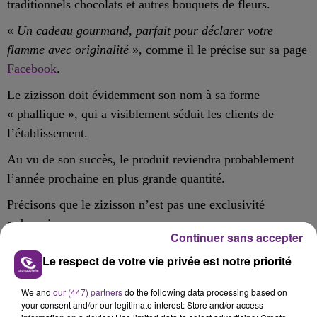
traditionnels chocolats et autres bouquets de fleurs.
«
Un cadeau gourmand, parfait pour déclarer votre
flamme avec originalité
», comme il le précise sur sa page
Facebook
.
Le zizisson doit évidemment son nom à sa forme
« phallique », qui a visiblement séduit les clients de
l’établissement.
Au vu de son succès, le produit reviendra probablement
l’année prochaine en plus grande quantité
.
Précisons que le zizisson n’est pas une exclusivité
ardennaise.
Continuer sans accepter
Il existe un saucisson similaire « 100 % normand »
Le respect de votre vie privée est notre priorité
We and
our (447) partners
do the following data processing based on
your consent and/or our legitimate interest: Store and/or access