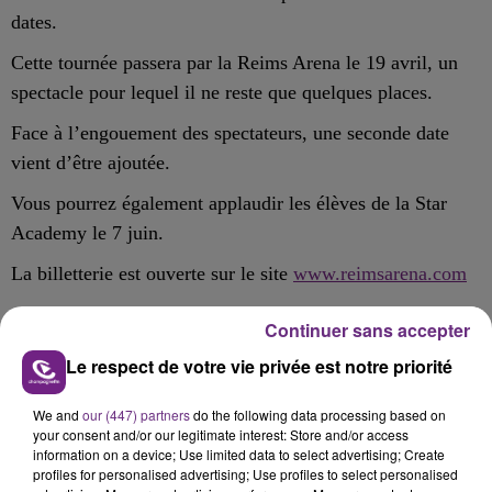
dates.
Cette tournée passera par la Reims Arena le 19 avril, un
spectacle pour lequel il ne reste que quelques places.
Face à l’engouement des spectateurs, une seconde date
vient d’être ajoutée.
Vous pourrez également applaudir les élèves de la Star
Academy le 7 juin.
La billetterie est ouverte sur le site
www.reimsarena.com
Continuer sans accepter
Le respect de votre vie privée est notre priorité
FIL D'ACTU
We and
our (447) partners
do the following data processing based on
your consent and/or our legitimate interest: Store and/or access
information on a device; Use limited data to select advertising; Create
profiles for personalised advertising; Use profiles to select personalised