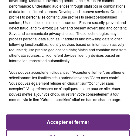
advertising; Measure advertising performance; Measure content
performance; Understand audiences through statistics or combinations
of data from different sources; Develop and improve services; Create
profiles to personalise content; Use profiles to select personalised
content; Use limited data to select content; Ensure security, prevent and
detect fraud, and fix errors; Deliver and present advertising and content;
Save and communicate privacy choices. These technologies may
process personal data such as IP address and browsing data to offer
7 août 2026
LA CENTRALE NUCLÉAIRE DE CHOOZ
following functionalities: Identify devices based on information actively
requested; Use precise geolocation data; Match and combine data from
TOUJOURS À L'ARRÊT
other data sources; Link different devices; Identify devices based on
Cela fait déjà une semaine que la centrale
information transmitted automatically.
nucléaire ardennaise est à l'arrêt. Une situation
Vous pouvez accepter en cliquant sur "Accepter et fermer", ou affiner en
justifiée par la sécheresse intense qui est toujours
sélectionnant les finalités et/ou partenaires dans "Gérer mes choix".
présente.
Vous pouvez également refuser en cliquant sur "Continuer sans
accepter". Vos préférences ne s'appliqueront que pour ce site. Vous
pouvez mettre à jour vos choix, ou retirer votre consentement à tout
moment via le lien "Gérer les cookies" situé en bas de chaque page.
7 août 2026
LE MAGASIN JOUÉCLUB DE REIMS FERME
Accepter et fermer
SES PORTES