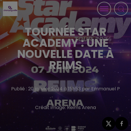
TOURNÉE STAR
ACADEMY : UNE
NOUVELLE DATE À
REIMS
Publié : 20 janvier 2024 à 15h53 par Emmanuel P
Crédit image:
Reims Arena