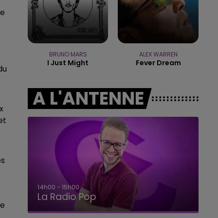
14h00 - 15h00
te
LA RADIO POP
BRUNO MARS
ALEX WARREN
I Just Might
Fever Dream
du
A L'ANTENNE
x
et
es
15h00 - 19h00
Le Club Champagne FM
le