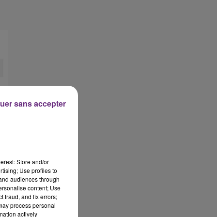
uer sans accepter
erest: Store and/or
tising; Use profiles to
tand audiences through
personalise content; Use
 fraud, and fix errors;
 may process personal
mation actively