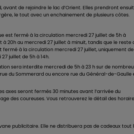
10h00 - 14h00
, avant de rejoindre le lac d’Orient. Elles prendront ensui
LE TICKET DE CAISSE
rgère, le tout avec un enchainement de plusieurs côtes.
est fermé à la circulation mercredi 27 juillet de 5h à
t à 20h au mercredi 27 juillet à minuit, tandis que le reste 
ermé à la circulation mercredi 27 juillet, uniquement de
7 juillet de 5h à 14h.
ulation sera interdite mercredi de 5h à 23 h sur de nombreu
a, rue du Sommerard ou encore rue du Général-de-Gaulle 
 les axes seront fermés 30 minutes avant l’arrivée du
age des coureuses. Vous retrouverez le détail des horair
14h00 - 15h00
La Radio Pop
e publicitaire. Elle ne distribuera pas de cadeaux tout 