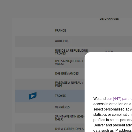
We and
our (447) partn
access information on a 
select personalised ad
statistics or combinatio
profiles to select person
Deliver and present adv
data such as IP address 