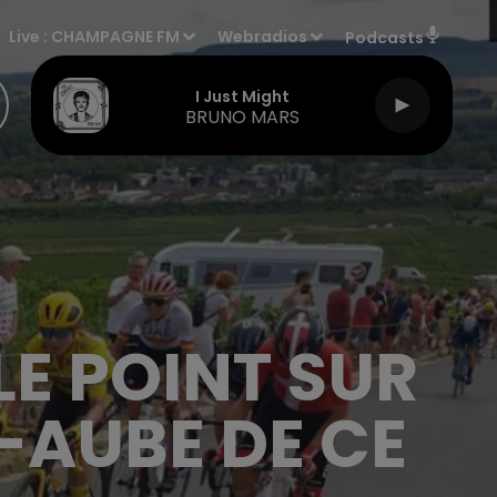
Live :
CHAMPAGNE FM
Webradios
Podcasts
I Just Might
BRUNO MARS
LE POINT SUR
-AUBE DE CE