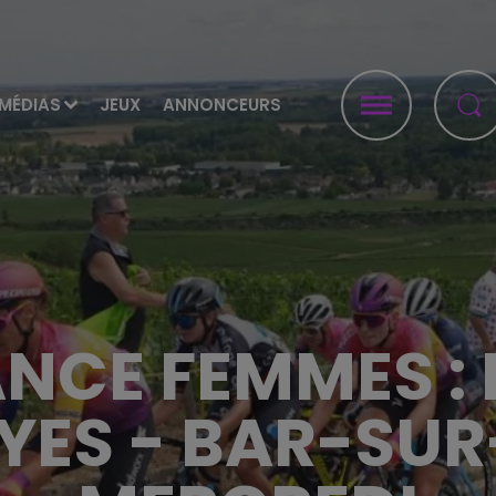
MÉDIAS
JEUX
ANNONCEURS
NCE FEMMES : 
OYES - BAR-SUR