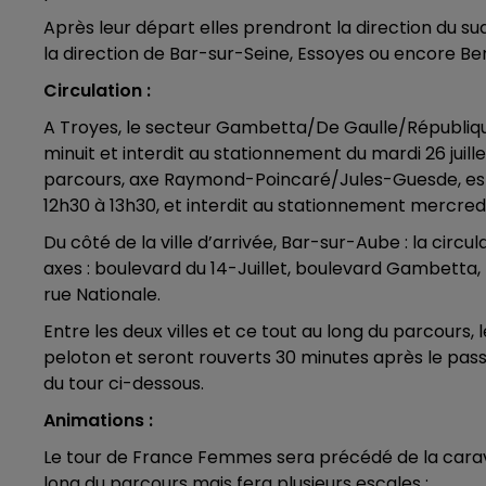
 LA FAMILLE
6h00 - 10h00
Après leur départ elles prendront la direction du sud
NE FM
LA FAMILLE
la direction de Bar-sur-Seine, Essoyes ou encore Be
Circulation :
A Troyes, le secteur Gambetta/De Gaulle/République 
minuit et interdit au stationnement du mardi 26 juille
parcours, axe Raymond-Poincaré/Jules-Guesde, est f
12h30 à 13h30, et interdit au stationnement mercredi 2
Du côté de la ville d’arrivée, Bar-sur-Aube : la circ
axes : boulevard du 14-Juillet, boulevard Gambett
rue Nationale.
Entre les deux villes et ce tout au long du parcours,
peloton et seront rouverts 30 minutes après le pass
du tour ci-dessous.
10h00 - 14h00
Animations :
LE TICKET DE CAISSE
Le tour de France Femmes sera précédé de la caravan
long du parcours mais fera plusieurs escales :