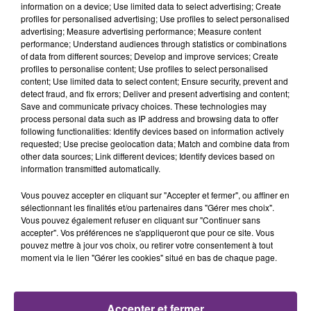
information on a device; Use limited data to select advertising; Create
FIL D'ACTU
profiles for personalised advertising; Use profiles to select personalised
advertising; Measure advertising performance; Measure content
performance; Understand audiences through statistics or combinations
of data from different sources; Develop and improve services; Create
profiles to personalise content; Use profiles to select personalised
content; Use limited data to select content; Ensure security, prevent and
detect fraud, and fix errors; Deliver and present advertising and content;
Save and communicate privacy choices. These technologies may
process personal data such as IP address and browsing data to offer
following functionalities: Identify devices based on information actively
requested; Use precise geolocation data; Match and combine data from
7 août 2026
other data sources; Link different devices; Identify devices based on
LA CENTRALE NUCLÉAIRE DE CHOOZ
information transmitted automatically.
TOUJOURS À L'ARRÊT
Vous pouvez accepter en cliquant sur "Accepter et fermer", ou affiner en
Cela fait déjà une semaine que la centrale
sélectionnant les finalités et/ou partenaires dans "Gérer mes choix".
nucléaire ardennaise est à l'arrêt. Une situation
Vous pouvez également refuser en cliquant sur "Continuer sans
justifiée par la sécheresse intense qui est toujours
accepter". Vos préférences ne s'appliqueront que pour ce site. Vous
pouvez mettre à jour vos choix, ou retirer votre consentement à tout
présente.
moment via le lien "Gérer les cookies" situé en bas de chaque page.
Accepter et fermer