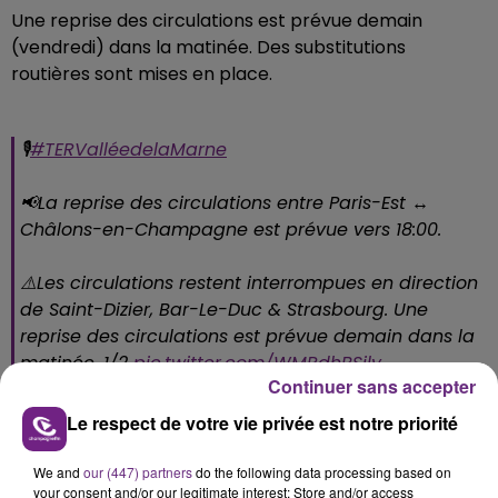
Une reprise des circulations est prévue demain
(vendredi) dans la matinée. Des substitutions
routières sont mises en place.
🎙️
#TERValléedelaMarne
📢La reprise des circulations entre Paris-Est ↔️
Châlons-en-Champagne est prévue vers 18:00.
⚠️Les circulations restent interrompues en direction
de Saint-Dizier, Bar-Le-Duc & Strasbourg. Une
reprise des circulations est prévue demain dans la
matinée. 1/2
pic.twitter.com/WMRdhBSily
Continuer sans accepter
— TER Grand Est (@TERGrandEst)
October 21, 2021
Le respect de votre vie privée est notre priorité
We and
our (447) partners
do the following data processing based on
your consent and/or our legitimate interest: Store and/or access