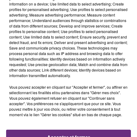
FIL D'ACTU
information on a device; Use limited data to select advertising; Create
profiles for personalised advertising; Use profiles to select personalised
advertising; Measure advertising performance; Measure content
performance; Understand audiences through statistics or combinations
of data from different sources; Develop and improve services; Create
profiles to personalise content; Use profiles to select personalised
content; Use limited data to select content; Ensure security, prevent and
detect fraud, and fix errors; Deliver and present advertising and content;
Save and communicate privacy choices. These technologies may
process personal data such as IP address and browsing data to offer
following functionalities: Identify devices based on information actively
7 août 2026
requested; Use precise geolocation data; Match and combine data from
LA CENTRALE NUCLÉAIRE DE CHOOZ
other data sources; Link different devices; Identify devices based on
TOUJOURS À L'ARRÊT
information transmitted automatically.
Cela fait déjà une semaine que la centrale
Vous pouvez accepter en cliquant sur "Accepter et fermer", ou affiner en
nucléaire ardennaise est à l'arrêt. Une situation
sélectionnant les finalités et/ou partenaires dans "Gérer mes choix".
justifiée par la sécheresse intense qui est toujours
Vous pouvez également refuser en cliquant sur "Continuer sans
accepter". Vos préférences ne s'appliqueront que pour ce site. Vous
présente.
pouvez mettre à jour vos choix, ou retirer votre consentement à tout
moment via le lien "Gérer les cookies" situé en bas de chaque page.