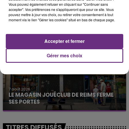
Vous pouvez également refuser en cliquant sur "Continuer sans
accepter". Vos préférences ne s'appliqueront que pour ce site. Vous
pouvez mettre à jour vos choix, ou retirer votre consentement à tout
7 août 2026
moment via le lien "Gérer les cookies" situé en bas de chaque page.
LA CENTRALE NUCLÉAIRE DE CHOOZ
TOUJOURS À L'ARRÊT
Cela fait déjà une semaine que la centrale
Accepter et fermer
nucléaire ardennaise est à l'arrêt. Une situation
justifiée par la sécheresse intense qui est toujours
Gérer mes choix
présente.
7 août 2026
LE MAGASIN JOUÉCLUB DE REIMS FERME
SES PORTES
C'était l'une des institutions du centre-ville
rémois. Le magasin JouéClub est contraint de
fermer ses portes.
TITRES DIFFUSÉS