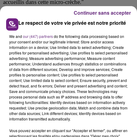
accueillis dans cette micro-crèche."
Continuer sans accepter
Une enquête ouverte
Le respect de votre vie privée est notre priorité
Le département a reçu sept témoignages « authentiques,
concordant faisant état de faits similaires ayant un
We and
our (447) partners
do the following data processing based on
your consent and/or our legitimate interest: Store and/or access
caractère vraisemblable. »
information on a device; Use limited data to select advertising; Create
profiles for personalised advertising; Use profiles to select personalised
Ces signalements ont été transmis au Procureur de la
advertising; Measure advertising performance; Measure content
performance; Understand audiences through statistics or combinations
République qui confirme l’ouverture d’une enquête.
of data from different sources; Develop and improve services; Create
profiles to personalise content; Use profiles to select personalised
content; Use limited data to select content; Ensure security, prevent and
detect fraud, and fix errors; Deliver and present advertising and content;
Save and communicate privacy choices. These technologies may
FIL D'ACTU
process personal data such as IP address and browsing data to offer
following functionalities: Identify devices based on information actively
requested; Use precise geolocation data; Match and combine data from
other data sources; Link different devices; Identify devices based on
information transmitted automatically.
Vous pouvez accepter en cliquant sur "Accepter et fermer", ou affiner en
sélectionnant les finalités et/ou partenaires dans "Gérer mes choix".