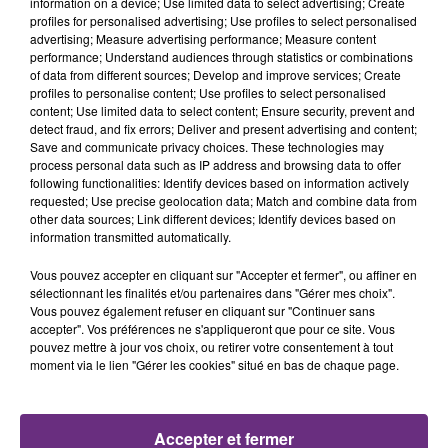
information on a device; Use limited data to select advertising; Create
profiles for personalised advertising; Use profiles to select personalised
advertising; Measure advertising performance; Measure content
performance; Understand audiences through statistics or combinations
of data from different sources; Develop and improve services; Create
profiles to personalise content; Use profiles to select personalised
content; Use limited data to select content; Ensure security, prevent and
detect fraud, and fix errors; Deliver and present advertising and content;
Save and communicate privacy choices. These technologies may
process personal data such as IP address and browsing data to offer
following functionalities: Identify devices based on information actively
5 août 2026
UN FEU DE REMORQUE BLOQUE LA
requested; Use precise geolocation data; Match and combine data from
other data sources; Link different devices; Identify devices based on
CIRCULATION DANS LES ARDENNES
information transmitted automatically.
Un feu de remorque s'est déclaré ce mercredi en
Vous pouvez accepter en cliquant sur "Accepter et fermer", ou affiner en
fin de matinée sur l'A34.
sélectionnant les finalités et/ou partenaires dans "Gérer mes choix".
Vous pouvez également refuser en cliquant sur "Continuer sans
accepter". Vos préférences ne s'appliqueront que pour ce site. Vous
pouvez mettre à jour vos choix, ou retirer votre consentement à tout
moment via le lien "Gérer les cookies" situé en bas de chaque page.
5 août 2026
Accepter et fermer