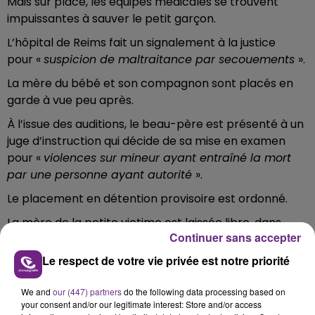
Mais sur place, les équipes médicales se trouvent
impuissantes à sauver le petit garçon.
L’hôpital de Reims fait un signalement à la justice
pour «
suspicion de maltraitance par secouements
».
La mère du bébé et son compagnon sont placés en
garde à vue peu après.
À l’issue des auditions, le beau-père est présenté à un
juge d’instruction qui décide de sa mise en examen
pour «
violences sur mineur ayant entraîné la mort
par une personne ayant autorité
».
Le placement en détention provisoire est ordonné.
La mère de la petite victime est laissée libre, dans
Continuer sans accepter
l’attente des suites de l’enquête.
Le respect de votre vie privée est notre priorité
We and
our (447) partners
do the following data processing based on
FIL D'ACTU
your consent and/or our legitimate interest: Store and/or access