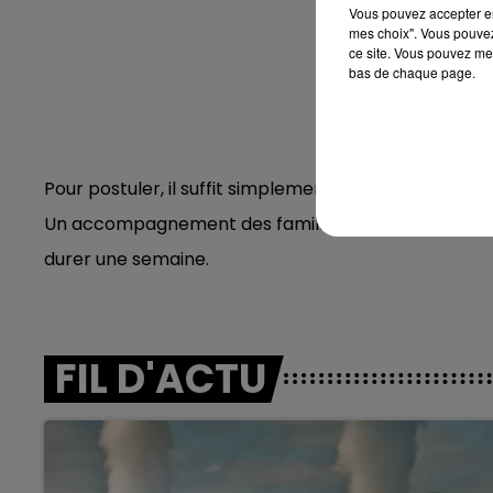
Vous pouvez accepter en 
mes choix". Vous pouvez
ce site. Vous pouvez met
bas de chaque page.
Pour postuler, il suffit simplement d'envoyer un mail
Un accompagnement des familles sera proposé par l
durer une semaine.
FIL D'ACTU