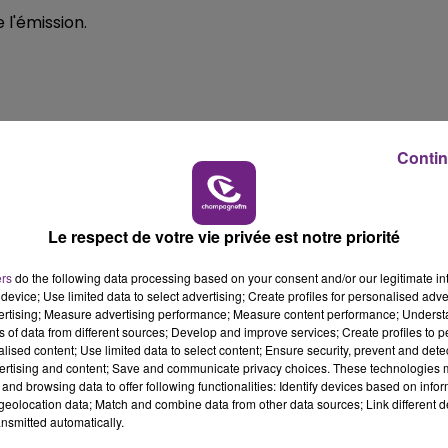
e l'émission.
7h00 - 11h00
BEST OF
Contin
Le respect de votre vie privée est notre priorité
ers
do the following data processing based on your consent and/or our legitimate int
device; Use limited data to select advertising; Create profiles for personalised adver
vertising; Measure advertising performance; Measure content performance; Unders
16h00 - 20h00
ns of data from different sources; Develop and improve services; Create profiles to 
FM
Le Week-end Champagne FM
alised content; Use limited data to select content; Ensure security, prevent and detect
ertising and content; Save and communicate privacy choices. These technologies
and browsing data to offer following functionalities: Identify devices based on infor
eolocation data; Match and combine data from other data sources; Link different de
nsmitted automatically.