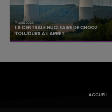
7 août 2026
LA CENTRALE NUCLÉAIRE DE CHOOZ
TOUJOURS À L'ARRÊT
Cela fait déjà une semaine que la centrale
nucléaire ardennaise est à l'arrêt. Une situation
justifiée par la sécheresse intense qui est
toujours présente.
ACCUEIL