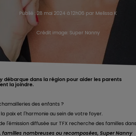
Publié : 28 mai 2024 à 12h06 par Melissa K
Crédit image:
Super Nanny
ny débarque dans la région pour aider les parents
nt la joindre.
chamailleries des enfants ?
a paix et l'harmonie au sein de votre foyer.
 de l'émission diffusée sur TFX recherche des familles dan
os, familles nombreuses ou recomposées, Super Nanny