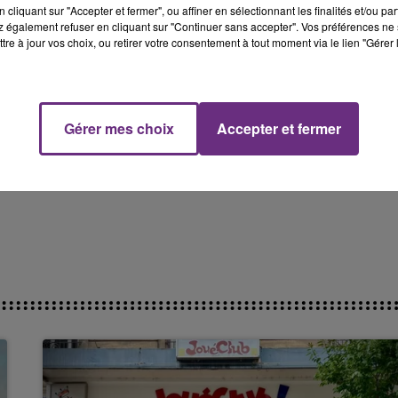
cliquant sur "Accepter et fermer", ou affiner en sélectionnant les finalités et/ou pa
 également refuser en cliquant sur "Continuer sans accepter". Vos préférences ne 
tre à jour vos choix, ou retirer votre consentement à tout moment via le lien "Gérer 
Gérer mes choix
Accepter et fermer
 à
casting.supernanny@warnerbros.com
.
a production avant et pendant le tournage, qui devrait