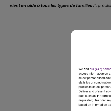
vient en aide à tous les types de familles !
", précis
16h00 - 20h00
LE WEEK-END CHAMPAGNE FM
We and
our (447) partn
access information on a 
select personalised ad
11h00 - 16h00
statistics or combinatio
Le week-end Champagne 
profiles to select person
Deliver and present adv
data such as IP address 
requested; Use precise g
based on information tra