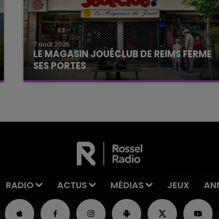
7 août 2026
LE MAGASIN JOUÉCLUB DE REIMS FERME
SES PORTES
C'était l'une des institutions du centre-ville
rémois. Le magasin JouéClub est contraint de
fermer ses portes.
RADIO
ACTUS
MÉDIAS
JEUX
AN