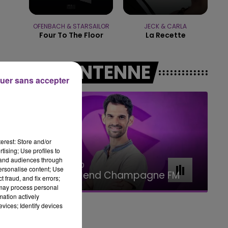
11h00 - 16h00
LE WEEK-END CHAMPAGNE FM
OFENBACH & STARSAILOR
JECK & CARLA
Four To The Floor
La Recette
A L'ANTENNE
uer sans accepter
erest: Store and/or
tising; Use profiles to
tand audiences through
7h00 - 11h00
personalise content; Use
BEST OF
 fraud, and fix errors;
 may process personal
mation actively
vices; Identify devices