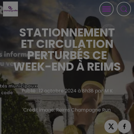
STATIONNEMENT
ET CIRCULATION
PERTURBÉS CE
WEEK-END À REIMS
Publié : 12 octobre 2024 à 8h38 par M K
Crédit image:
Reims Champagne Run