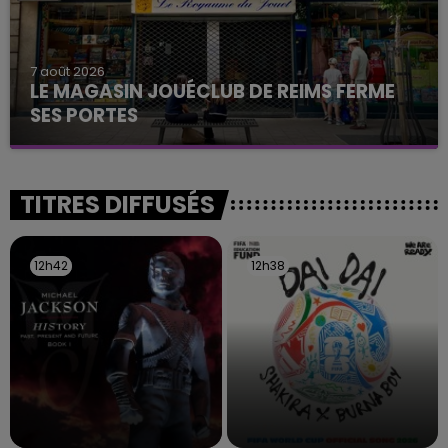
7 août 2026
LE MAGASIN JOUÉCLUB DE REIMS FERME
SES PORTES
C'était l'une des institutions du centre-ville
rémois. Le magasin JouéClub est contraint de
fermer ses portes.
TITRES DIFFUSÉS
12h42
12h42
12h38
12h38