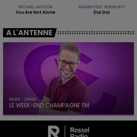
MICHAEL JACKSON
SHAKIRA FEAT. BURNA BOY
You Are Not Alone
Dai Dai
A L'ANTENNE
16h00 - 20h00
LE WEEK-END CHAMPAGNE FM