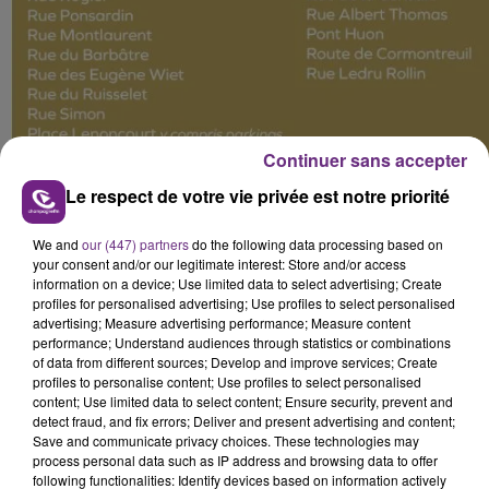
Continuer sans accepter
Le respect de votre vie privée est notre priorité
We and
our (447) partners
do the following data processing based on
your consent and/or our legitimate interest: Store and/or access
Des perturbations à prévoir également du
information on a device; Use limited data to select advertising; Create
côté de
Cormontreuil
et
Bétheny
:
profiles for personalised advertising; Use profiles to select personalised
advertising; Measure advertising performance; Measure content
performance; Understand audiences through statistics or combinations
of data from different sources; Develop and improve services; Create
profiles to personalise content; Use profiles to select personalised
content; Use limited data to select content; Ensure security, prevent and
detect fraud, and fix errors; Deliver and present advertising and content;
Save and communicate privacy choices. These technologies may
process personal data such as IP address and browsing data to offer
following functionalities: Identify devices based on information actively