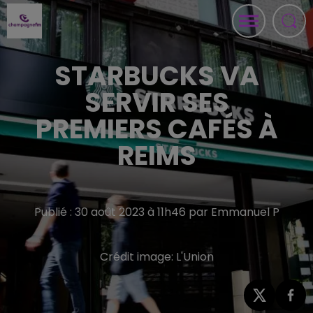
STARBUCKS VA
SERVIR SES
PREMIERS CAFÉS À
REIMS
Publié : 30 août 2023 à 11h46 par Emmanuel P
Crédit image:
L'Union