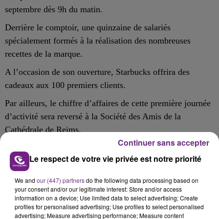
septembre dès 9h du matin.
Derrière le comptoir, u
ne qui
n
zaine de salariés
spécialement formés à la réalisation des nombreuses
recettes de la marque
.
A l’occasion de son ouverture
, Starbucks
offrira des
cadeaux aux
100 premiers clients.
Par ailleurs,
le chiffre d’affaires
de cette
premi
ère
jour
née
d’activité sera reversé
à la Société des Amis de la
Cathédrale de Reims.
Continuer sans accepter
Le respect de votre vie privée est notre priorité
FIL D'ACTU
We and
our (447) partners
do the following data processing based on
your consent and/or our legitimate interest: Store and/or access
information on a device; Use limited data to select advertising; Create
profiles for personalised advertising; Use profiles to select personalised
advertising; Measure advertising performance; Measure content