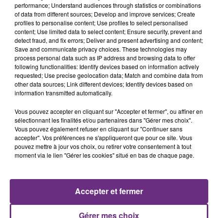
performance; Understand audiences through statistics or combinations
of data from different sources; Develop and improve services; Create
profiles to personalise content; Use profiles to select personalised
content; Use limited data to select content; Ensure security, prevent and
detect fraud, and fix errors; Deliver and present advertising and content;
Save and communicate privacy choices. These technologies may
5 août 2026
process personal data such as IP address and browsing data to offer
UN FEU DE REMORQUE BLOQUE LA
following functionalities: Identify devices based on information actively
CIRCULATION DANS LES ARDENNES
requested; Use precise geolocation data; Match and combine data from
other data sources; Link different devices; Identify devices based on
Un feu de remorque s'est déclaré ce mercredi en
information transmitted automatically.
fin de matinée sur l'A34.
Vous pouvez accepter en cliquant sur "Accepter et fermer", ou affiner en
sélectionnant les finalités et/ou partenaires dans "Gérer mes choix".
Vous pouvez également refuser en cliquant sur "Continuer sans
accepter". Vos préférences ne s'appliqueront que pour ce site. Vous
pouvez mettre à jour vos choix, ou retirer votre consentement à tout
moment via le lien "Gérer les cookies" situé en bas de chaque page.
5 août 2026
VENEZ FÊTER CE WEEK-END
Accepter et fermer
L'ANNIVERSAIRE DE WOINIC
Ce samedi 8 août sera un grand jour :
Gérer mes choix