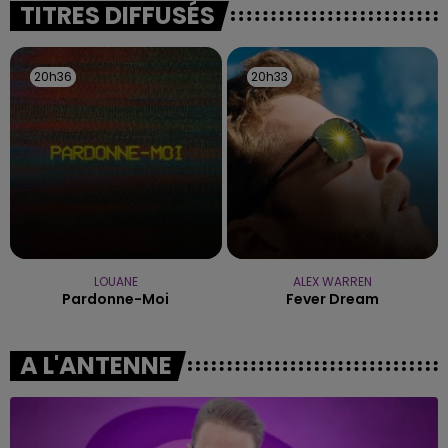
TITRES DIFFUSÉS
les conditions de...
20h36
20h36
20h33
20h33
LOUANE
ALEX WARREN
Pardonne-Moi
Fever Dream
A L'ANTENNE