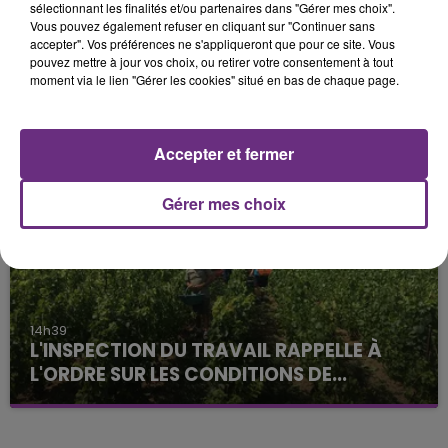
sélectionnant les finalités et/ou partenaires dans "Gérer mes choix".
Vous pouvez également refuser en cliquant sur "Continuer sans
accepter". Vos préférences ne s'appliqueront que pour ce site. Vous
pouvez mettre à jour vos choix, ou retirer votre consentement à tout
20h36
moment via le lien "Gérer les cookies" situé en bas de chaque page.
SI TOUT LE MONDE FAIT ÇA, MOI L'ANNÉE
PROCHAINE JE VENDANGE EN...
La vendange en Champagne a débuté ce jeudi 6
Accepter et fermer
août dans la commune de Montgueux (Aube). Du
jamais vu !
Gérer mes choix
14h39
L'INSPECTION DU TRAVAIL RAPPELLE À
L'ORDRE SUR LES CONDITIONS DE...
Alors que les dates de début des vendange 2026
s'est avéré être plus précoce que prévu,
l'inspection du Travail en profite pour rappeler