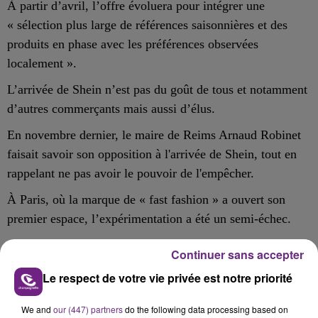
À partir d’avril, l’offre évoluera pour intégrer une
« sélection plus large de références saisonnières et des
produits en phase avec les préférences observées
localement ».
L’arrivée de Shein n’est pas du goût de tous et notamment
d’autres commerçants mais aussi d’élus.
En novembre dernier, le maire de Reims Arnaud Robinet
faisait savoir son opposition à l'arrivée de Shein, tout en
rappelant ne pas avoir le pouvoir de l'empêcher.
À Paris, où la marque de « fast fashion » a ouvert son
premier espace, l’expérimentation a été un semi-échec.
Si les clients ont été nombreux à l’ouverture, ils se sont
Continuer sans accepter
souvent dits déçus des prix proposés, parfois plus élevés
Le respect de votre vie privée est notre priorité
qu’en ligne.
We and
our (447) partners
do the following data processing based on