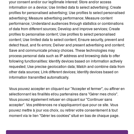
your consent and/or our legitimate interest: Store and/or access
information on a device; Use limited data to select advertising; Create
profiles for personalised advertising; Use profiles to select personalised
FIL D'ACTU
advertising; Measure advertising performance; Measure content
performance; Understand audiences through statistics or combinations
of data from different sources; Develop and improve services; Create
profiles to personalise content; Use profiles to select personalised
content; Use limited data to select content; Ensure security, prevent and
detect fraud, and fix errors; Deliver and present advertising and content;
Save and communicate privacy choices. These technologies may
process personal data such as IP address and browsing data to offer
following functionalities: Identify devices based on information actively
requested; Use precise geolocation data; Match and combine data from
other data sources; Link different devices; Identify devices based on
7 août 2026
information transmitted automatically.
LA CENTRALE NUCLÉAIRE DE CHOOZ
TOUJOURS À L'ARRÊT
Vous pouvez accepter en cliquant sur "Accepter et fermer", ou affiner en
Cela fait déjà une semaine que la centrale
sélectionnant les finalités et/ou partenaires dans "Gérer mes choix".
Vous pouvez également refuser en cliquant sur "Continuer sans
nucléaire ardennaise est à l'arrêt. Une situation
accepter". Vos préférences ne s'appliqueront que pour ce site. Vous
justifiée par la sécheresse intense qui est toujours
pouvez mettre à jour vos choix, ou retirer votre consentement à tout
présente.
moment via le lien "Gérer les cookies" situé en bas de chaque page.