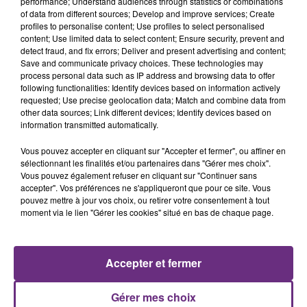
performance; Understand audiences through statistics or combinations
of data from different sources; Develop and improve services; Create
profiles to personalise content; Use profiles to select personalised
content; Use limited data to select content; Ensure security, prevent and
detect fraud, and fix errors; Deliver and present advertising and content;
7 août 2026
Save and communicate privacy choices. These technologies may
LA CENTRALE NUCLÉAIRE DE CHOOZ
process personal data such as IP address and browsing data to offer
following functionalities: Identify devices based on information actively
TOUJOURS À L'ARRÊT
requested; Use precise geolocation data; Match and combine data from
Cela fait déjà une semaine que la centrale
other data sources; Link different devices; Identify devices based on
information transmitted automatically.
nucléaire ardennaise est à l'arrêt. Une situation
justifiée par la sécheresse intense qui est toujours
Vous pouvez accepter en cliquant sur "Accepter et fermer", ou affiner en
présente.
sélectionnant les finalités et/ou partenaires dans "Gérer mes choix".
Vous pouvez également refuser en cliquant sur "Continuer sans
accepter". Vos préférences ne s'appliqueront que pour ce site. Vous
pouvez mettre à jour vos choix, ou retirer votre consentement à tout
moment via le lien "Gérer les cookies" situé en bas de chaque page.
7 août 2026
LE MAGASIN JOUÉCLUB DE REIMS FERME
Accepter et fermer
SES PORTES
C'était l'une des institutions du centre-ville
Gérer mes choix
rémois. Le magasin JouéClub est contraint de