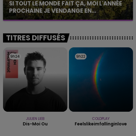
SI TOUT LE MONDE FAIT ÇA, MOI L'ANNÉE
PROCHAINE JE VENDANGE EN...
La vendange en Champagne a débuté ce jeudi 6
août dans la commune de Montgueux (Aube). Du
jamais vu !
TITRES DIFFUSÉS
9h24
9h24
9h22
9h22
JULIEN LIEB
COLDPLAY
Dis-Moi Ou
Feelslikeimfallinginlove