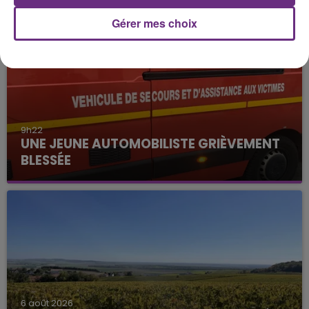
Gérer mes choix
9h22
UNE JEUNE AUTOMOBILISTE GRIÈVEMENT
BLESSÉE
Une automobiliste s'est retrouvée piégée dans
son véhicule après une collision avec un poids
lourd. Très grièvement blessée, la jeune femme
de 20 ans a été...
6 août 2026