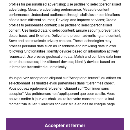
profiles for personalised advertising; Use profiles to select personalised
advertising; Measure advertising performance; Measure content
performance; Understand audiences through statistics or combinations
of data from different sources; Develop and improve services; Create
profiles to personalise content; Use profiles to select personalised
content; Use limited data to select content; Ensure security, prevent and
detect fraud, and fix errors; Deliver and present advertising and content;
Save and communicate privacy choices. These technologies may
process personal data such as IP address and browsing data to offer
following functionalities: Identify devices based on information actively
requested; Use precise geolocation data; Match and combine data from
other data sources; Link different devices; Identify devices based on
information transmitted automatically.
Vous pouvez accepter en cliquant sur "Accepter et fermer", ou affiner en
sélectionnant les finalités et/ou partenaires dans "Gérer mes choix".
Vous pouvez également refuser en cliquant sur "Continuer sans
L'application est disponible en téléchargement gratuit
accepter". Vos préférences ne s'appliqueront que pour ce site. Vous
pouvez mettre à jour vos choix, ou retirer votre consentement à tout
pour
iOS
et
Android
.
moment via le lien "Gérer les cookies" situé en bas de chaque page.
Accepter et fermer
FIL D'ACTU