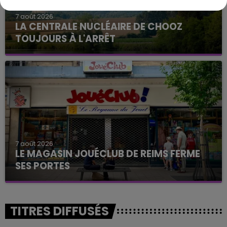
7 août 2026
LA CENTRALE NUCLÉAIRE DE CHOOZ
TOUJOURS À L'ARRÊT
Cela fait déjà une semaine que la centrale
nucléaire ardennaise est à l'arrêt. Une situation
justifiée par la sécheresse intense qui est toujours
présente.
7 août 2026
LE MAGASIN JOUÉCLUB DE REIMS FERME
SES PORTES
C'était l'une des institutions du centre-ville
rémois. Le magasin JouéClub est contraint de
fermer ses portes.
TITRES DIFFUSÉS