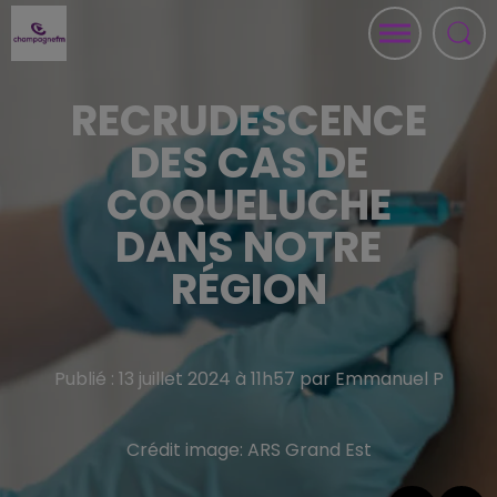
RECRUDESCENCE
DES CAS DE
COQUELUCHE
DANS NOTRE
RÉGION
Publié : 13 juillet 2024 à 11h57 par Emmanuel P
Crédit image:
ARS Grand Est