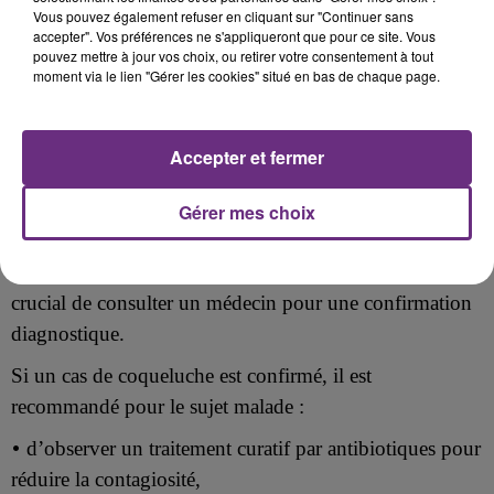
•
Les personnes travaillant en lien étroit avec des
Vous pouvez également refuser en cliquant sur "Continuer sans
nourrissons de moins de 6 mois
accepter". Vos préférences ne s'appliqueront que pour ce site. Vous
pouvez mettre à jour vos choix, ou retirer votre consentement à tout
moment via le lien "Gérer les cookies" situé en bas de chaque page.
Les rappels de vaccin sont nécessaires à 6 ans, entre 11
et 13 ans, à 25 ans, 45 ans et 65 ans, puis tous les 10
ans après 65 ans.
Accepter et fermer
Gérer mes choix
Conduite à tenir en cas de symptômes
En cas de toux persistante pendant plus de 7 jours, il est
crucial de consulter un médecin pour une confirmation
diagnostique.
Si un cas de coqueluche est confirmé, il est
recommandé pour le sujet malade :
•
d’observer un traitement curatif par antibiotiques pour
réduire la contagiosité,