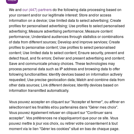
informés et sont invités à signaler immédiatement tout
We and
our (447) partners
do the following data processing based on
cas suspect.
your consent and/or our legitimate interest: Store and/or access
information on a device; Use limited data to select advertising; Create
profiles for personalised advertising; Use profiles to select personalised
advertising; Measure advertising performance; Measure content
performance; Understand audiences through statistics or combinations
FIL D'ACTU
of data from different sources; Develop and improve services; Create
profiles to personalise content; Use profiles to select personalised
content; Use limited data to select content; Ensure security, prevent and
detect fraud, and fix errors; Deliver and present advertising and content;
Save and communicate privacy choices. These technologies may
process personal data such as IP address and browsing data to offer
following functionalities: Identify devices based on information actively
requested; Use precise geolocation data; Match and combine data from
other data sources; Link different devices; Identify devices based on
information transmitted automatically.
20h36
Vous pouvez accepter en cliquant sur "Accepter et fermer", ou affiner en
SI TOUT LE MONDE FAIT ÇA, MOI L'ANNÉE
sélectionnant les finalités et/ou partenaires dans "Gérer mes choix".
PROCHAINE JE VENDANGE EN...
Vous pouvez également refuser en cliquant sur "Continuer sans
accepter". Vos préférences ne s'appliqueront que pour ce site. Vous
La vendange en Champagne a débuté ce jeudi 6
pouvez mettre à jour vos choix, ou retirer votre consentement à tout
août dans la commune de Montgueux (Aube). Du
moment via le lien "Gérer les cookies" situé en bas de chaque page.