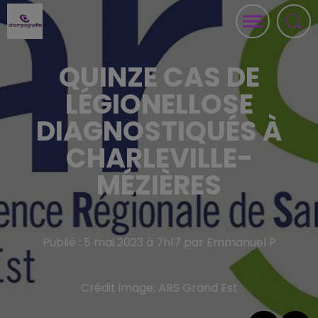
QUINZE CAS DE
LÉGIONELLOSE
DIAGNOSTIQUÉS À
CHARLEVILLE-
MÉZIÈRES
Publié : 5 mai 2023 à 7h17 par Emmanuel P
Crédit image:
ARS Grand Est