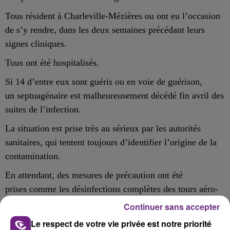
Tous résident à Charleville-Mézières ou ont eu l’occasion
de s’y rendre, dans les deux semaines précédant leurs
signes cliniques.
Tous ont été hospitalisés.
Si 14 d’entre eux sont guéris ou en voie de guérison,
un septuagénaire est malheureusement décédé fin avril des
suites de l’infection.
La situation est prise très au sérieux par les autorités
sanitaires, qui tentent toujours d’identifier l’origine de la
contamination.
En attendant, des mesures de précaution ont été
prises comme les désinfections complètes des tours aéro-
réfrigérantes du secteur.
Continuer sans accepter
Les établissements et professionnels de santé ont été
Le respect de votre vie privée est notre priorité