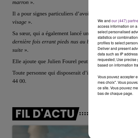
marron
»
.
5h00 - 6h00
LE BEST OF DE LA FAMILLE
Il a pour signes particuliers d’avoir des
«
tatouages sur 
CHAMPAGNE FM
We and
our (447) partn
visage
»
.
access information on a 
select personalised ad
Sa sœur, qui a également lancé un appel à témoins sur l
statistics or combinatio
dernière fois errant pieds nus au bord de l’autoroute, p
profiles to select person
Deliver and present adv
suite
».
data such as IP address 
requested; Use precise g
Elle ajoute que Julien Fourel peut être «
désorienté / fr
based on information tra
Toute personne qui disposerait d’informations à son suje
Vous pouvez accepter en 
44 00.
mes choix". Vous pouvez
10h00 - 14h00
ce site. Vous pouvez met
LE TICKET DE CAISSE
bas de chaque page.
FIL D'ACTU