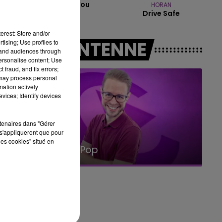
Talk To You
HORAN
Drive Safe
10h00 - 14h00
LE TICKET DE CAISSE
erest: Store and/or
A L'ANTENNE
tising; Use profiles to
tand audiences through
personalise content; Use
a
 fraud, and fix errors;
 may process personal
mation actively
vices; Identify devices
1
rtenaires dans "Gérer
s'appliqueront que pour
15h00 - 19h00
les cookies" situé en
Le Club Champagne FM