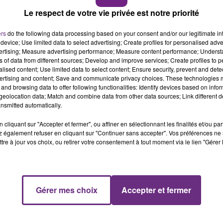
Le respect de votre vie privée est notre priorité
6h00 - 10h00
le torse et sur un doigt
»
, ainsi qu’une
«
cicatrice sur le
LA FAMILLE
ers
do the following data processing based on your consent and/or our legitimate int
device; Use limited data to select advertising; Create profiles for personalised adver
vertising; Measure advertising performance; Measure content performance; Unders
es réseaux sociaux, précise que son frère a été vu «
pour la
ns of data from different sources; Develop and improve services; Create profiles to 
uis conduit au CHU de Reims, d’où il serait reparti seul par l
alised content; Use limited data to select content; Ensure security, prevent and detect
ertising and content; Save and communicate privacy choices. These technologies
and browsing data to offer following functionalities: Identify devices based on infor
eolocation data; Match and combine data from other data sources; Link different de
agile/agressif
»
nsmitted automatically.
t est priée de contacter l’hôtel de police de Reims au 03 26 6
cliquant sur "Accepter et fermer", ou affiner en sélectionnant les finalités et/ou pa
 également refuser en cliquant sur "Continuer sans accepter". Vos préférences ne 
14h00 - 15h00
tre à jour vos choix, ou retirer votre consentement à tout moment via le lien "Gérer 
La Radio Pop
Gérer mes choix
Accepter et fermer