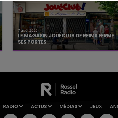
7 août 2026
LE MAGASIN JOUÉCLUB DE REIMS FERME
SES PORTES
C'était l'une des institutions du centre-ville
rémois. Le magasin JouéClub est contraint de
fermer ses portes.
RADIO
ACTUS
MÉDIAS
JEUX
AN