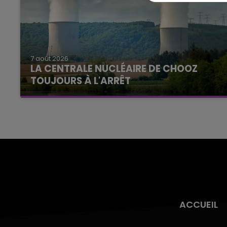
7 août 2026
LA CENTRALE NUCLÉAIRE DE CHOOZ
TOUJOURS À L'ARRÊT
Cela fait déjà une semaine que la centrale
nucléaire ardennaise est à l'arrêt. Une situation
justifiée par la sécheresse intense qui est
toujours présente.
ACCUEIL