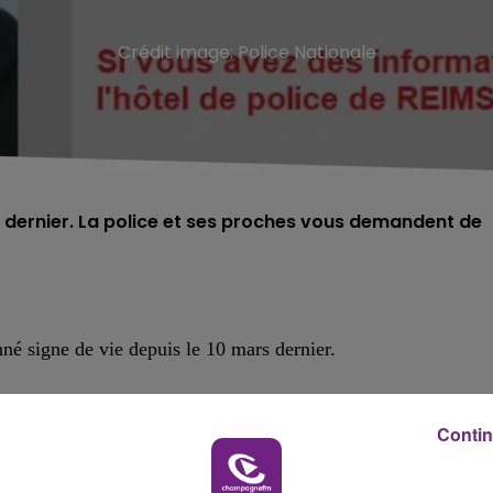
Crédit image:
Police Nationale
 dernier. La police et ses proches vous demandent de
né signe de vie depuis le 10 mars dernier.
Contin
m 81, a les
«
cheveux courts poivre et sel
» et
les
«
yeux