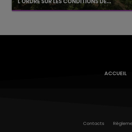
L'ORDRE SUR LES CONDITIONS DE...
Alors que les dates de début des vendange
2026 s'est avéré être plus précoce que prévu,
l'inspection du Travail en profite pour rappeler
les conditions de...
ACCUEIL
Contacts
Règleme