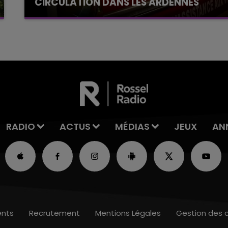
CIRCULATION DANS LES ARDENNES
Un feu de remorque s'est déclaré ce mercredi
en fin de matinée sur l'A34.
RADIO
ACTUS
MÉDIAS
JEUX
AN
nts
Recrutement
Mentions Légales
Gestion des 