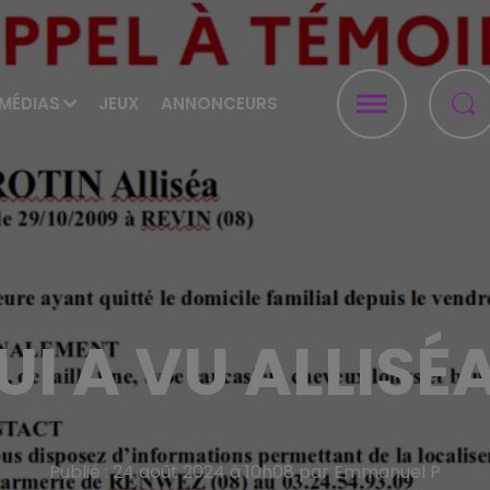
MÉDIAS
JEUX
ANNONCEURS
UI A VU ALLISÉA
Publié : 24 août 2024 à 10h08 par Emmanuel P