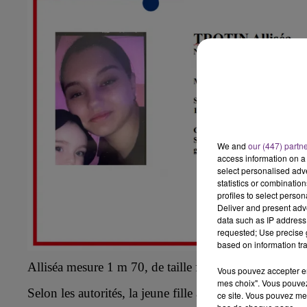
15h00 - 19h00
LE CLUB CHAMPAGNE FM
We and
our (447) partn
access information on a 
select personalised ad
19h15 - 20h00
statistics or combinatio
HAMPAGNE FM
LA RADIO POP
profiles to select person
Deliver and present adv
data such as IP address 
requested; Use precise g
based on information tra
Alliséa
mesure 1 m 70, de taille fine, de type caucasie
Vous pouvez accepter en 
mes choix". Vous pouvez
Selon les autorités, la jeune fille aurait été aperçue 
ce site. Vous pouvez met