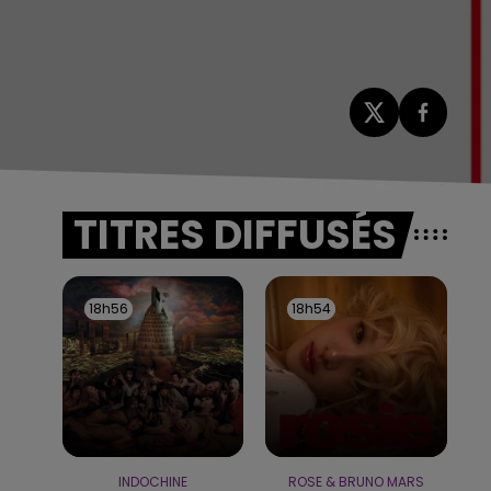
TITRES DIFFUSÉS
18h56
18h56
18h54
18h54
INDOCHINE
ROSE & BRUNO MARS