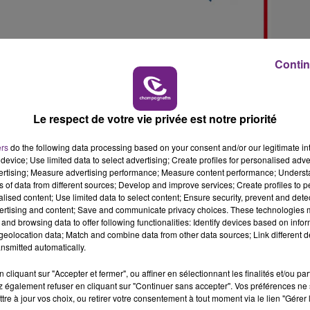
19h00 - 19h15
LA POP MACHINE - CHAMPAGNE FM
Contin
Le respect de votre vie privée est notre priorité
ers
do the following data processing based on your consent and/or our legitimate int
device; Use limited data to select advertising; Create profiles for personalised adver
5h00 - 6h00
vertising; Measure advertising performance; Measure content performance; Unders
LE BEST OF DE LA FAMILLE
ns of data from different sources; Develop and improve services; Create profiles to 
CHAMPAGNE FM
alised content; Use limited data to select content; Ensure security, prevent and detect
ertising and content; Save and communicate privacy choices. These technologies
and browsing data to offer following functionalities: Identify devices based on infor
eolocation data; Match and combine data from other data sources; Link different de
nsmitted automatically.
n, aux cheveux longs et bruns, susceptible de porter le voil
cliquant sur "Accepter et fermer", ou affiner en sélectionnant les finalités et/ou pa
 également refuser en cliquant sur "Continuer sans accepter". Vos préférences ne 
dans plusieurs endroits ces derniers jours notamment dans le
tre à jour vos choix, ou retirer votre consentement à tout moment via le lien "Gérer 