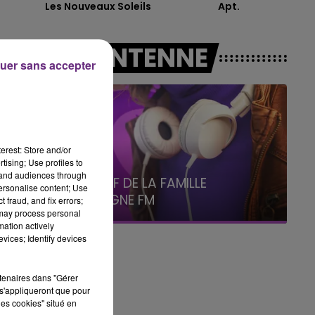
Les Nouveaux Soleils
Apt.
19h15 - 20h00
LA RADIO POP
A L'ANTENNE
uer sans accepter
erest: Store and/or
tising; Use profiles to
tand audiences through
6h00 - 10h00
personalise content; Use
La Famille
 fraud, and fix errors;
 may process personal
mation actively
vices; Identify devices
e.
rtenaires dans "Gérer
s'appliqueront que pour
les cookies" situé en