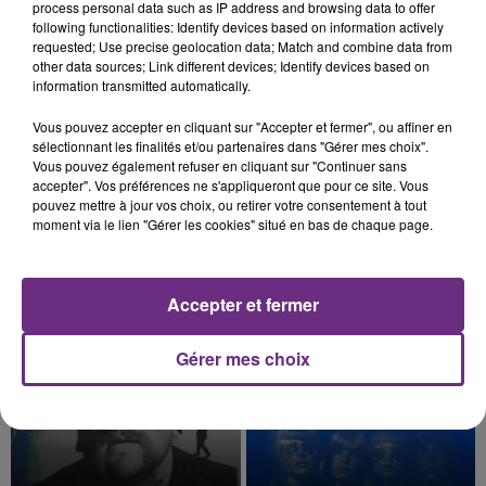
process personal data such as IP address and browsing data to offer
présente.
following functionalities: Identify devices based on information actively
requested; Use precise geolocation data; Match and combine data from
other data sources; Link different devices; Identify devices based on
information transmitted automatically.
Vous pouvez accepter en cliquant sur "Accepter et fermer", ou affiner en
10h16
LE MAGASIN JOUÉCLUB DE REIMS FERME
sélectionnant les finalités et/ou partenaires dans "Gérer mes choix".
Vous pouvez également refuser en cliquant sur "Continuer sans
SES PORTES
accepter". Vos préférences ne s'appliqueront que pour ce site. Vous
C'était l'une des institutions du centre-ville
pouvez mettre à jour vos choix, ou retirer votre consentement à tout
moment via le lien "Gérer les cookies" situé en bas de chaque page.
rémois. Le magasin JouéClub est contraint de
fermer ses portes.
TITRES DIFFUSÉS
Accepter et fermer
13h34
13h34
13h28
13h28
Gérer mes choix