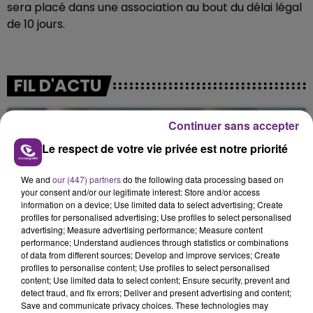
sera placé dans une association au bout du délai légal
de 10 jours.
FIL D'ACTU
Continuer sans accepter
Le respect de votre vie privée est notre priorité
We and
our (447) partners
do the following data processing based on
your consent and/or our legitimate interest: Store and/or access
information on a device; Use limited data to select advertising; Create
profiles for personalised advertising; Use profiles to select personalised
11h37
advertising; Measure advertising performance; Measure content
LA CENTRALE NUCLÉAIRE DE CHOOZ
performance; Understand audiences through statistics or combinations
TOUJOURS À L'ARRÊT
of data from different sources; Develop and improve services; Create
profiles to personalise content; Use profiles to select personalised
Cela fait déjà une semaine que la centrale
content; Use limited data to select content; Ensure security, prevent and
nucléaire ardennaise est à l'arrêt. Une situation
detect fraud, and fix errors; Deliver and present advertising and content;
justifiée par la sécheresse intense qui est toujours
Save and communicate privacy choices. These technologies may