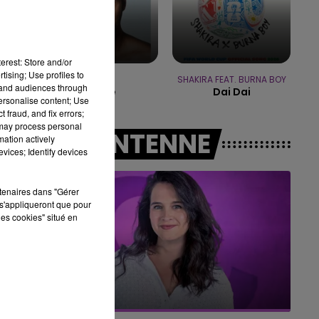
16h00 - 20h00
LE WEEK-END CHAMPAGNE FM
erest: Store and/or
tising; Use profiles to
AMIR
SHAKIRA FEAT. BURNA BOY
tand audiences through
Retine
Dai Dai
personalise content; Use
 fraud, and fix errors;
 may process personal
A L'ANTENNE
mation actively
vices; Identify devices
rtenaires dans "Gérer
s'appliqueront que pour
les cookies" situé en
7h00 - 11h00
BEST OF