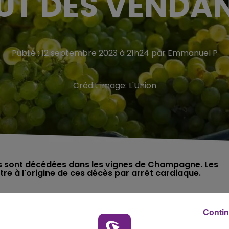
UT DES VENDA
Publié : 12 septembre 2023 à 21h24 par Emmanuel P
Crédit image:
L'Union
s sont décédées dans les vignes de Champagne. Les
nges prennent une tournure dramatique cette année en
Contin