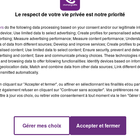
de la récolte, selon une information de nos confrères du
11h00 - 16h00
Le respect de votre vie privée est notre priorité
LE WEEK-END CHAMPAGNE FM
ers
do the following data processing based on your consent and/or our legitimate int
 côté de Vitry-le-François.
device; Use limited data to select advertising; Create profiles for personalised adver
vertising; Measure advertising performance; Measure content performance; Unders
peine.
ns of data from different sources; Develop and improve services; Create profiles to 
alised content; Use limited data to select content; Ensure security, prevent and detect
par d’autres vendangeurs.
ertising and content; Save and communicate privacy choices. These technologies
and browsing data to offer following functionalities: Identify devices based on infor
édé de mort naturelle.
eolocation data; Match and combine data from other data sources; Link different de
nsmitted automatically.
nt un âgé d’une vingtaine d’années.
la cueillette, sont mises en cause.
cliquant sur "Accepter et fermer", ou affiner en sélectionnant les finalités et/ou pa
 également refuser en cliquant sur "Continuer sans accepter". Vos préférences ne 
es circonstances de ces décès.
tre à jour vos choix, ou retirer votre consentement à tout moment via le lien "Gérer 
16h00 - 20h00
Gérer mes choix
Accepter et fermer
FM
Le Week-end Champagne FM