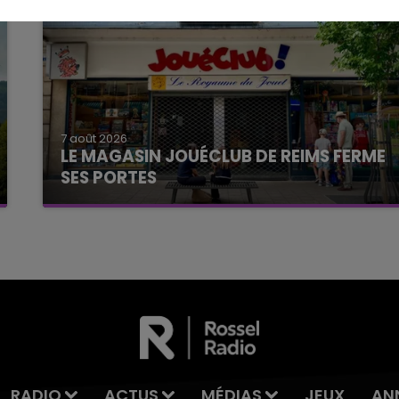
7 août 2026
LE MAGASIN JOUÉCLUB DE REIMS FERME
SES PORTES
C'était l'une des institutions du centre-ville
rémois. Le magasin JouéClub est contraint de
fermer ses portes.
RADIO
ACTUS
MÉDIAS
JEUX
AN