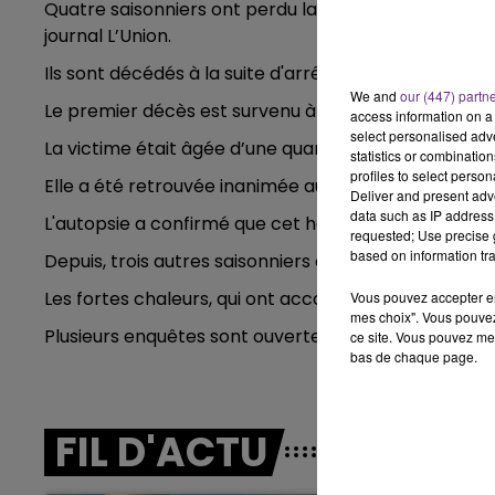
Quatre saisonniers ont perdu la vie depuis le début 
journal L’Union.
7h00 - 11h00
BEST OF
Ils sont décédés à la suite d'arrêts cardiaques.
We and
our (447) partn
Le premier décès est survenu à Vitry-en-Perthois, à
access information on a 
select personalised ad
La victime était âgée d’une quarantaine d’années à 
statistics or combinatio
profiles to select person
Elle a été retrouvée inanimée au milieu des vignes 
Deliver and present adv
data such as IP address 
L'autopsie a confirmé que cet homme était bien déc
requested; Use precise g
based on information tra
Depuis, trois autres saisonniers ont perdu la vie, do
Les fortes chaleurs, qui ont accompagné le début de 
Vous pouvez accepter en 
mes choix". Vous pouvez
Plusieurs enquêtes sont ouvertes pour déterminer l
ce site. Vous pouvez met
bas de chaque page.
11h00 - 16h00
FIL D'ACTU
Le week-end Champagne 