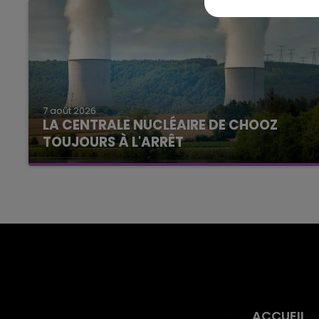
7 août 2026
LA CENTRALE NUCLÉAIRE DE CHOOZ
TOUJOURS À L'ARRÊT
Cela fait déjà une semaine que la centrale
nucléaire ardennaise est à l'arrêt. Une situation
justifiée par la sécheresse intense qui est
toujours présente.
ACCUEIL