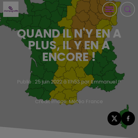
QUAND IL N'Y EN A
PLUS, IL Y EN A
ENCORE !
Publié : 25 juin 2022 à 11h53 par Emmanuel P
Crédit image:
Météo France