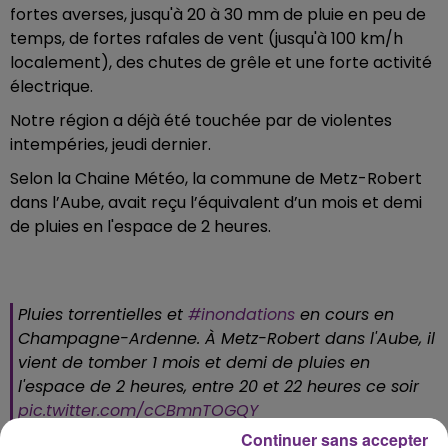
fortes averses, jusqu'à 20 à 30 mm de pluie en peu de
temps, de fortes rafales de vent (jusqu'à 100 km/h
localement), des chutes de grêle et une forte activité
électrique.
Notre région a déjà été touchée par de violentes
intempéries, jeudi dernier.
Selon la Chaine Météo, la commune de Metz-Robert
dans l’Aube, avait reçu l’équivalent d’un mois et demi
de pluies en l'espace de 2 heures.
Pluies torrentielles et
#inondations
en cours en
Champagne-Ardenne. À Metz-Robert dans l'Aube, il
vient de tomber 1 mois et demi de pluies en
l'espace de 2 heures, entre 20 et 22 heures ce soir
pic.twitter.com/cCBmnTOGQY
Continuer sans accepter
— La Chaîne Météo (@lachainemeteo)
June 23,