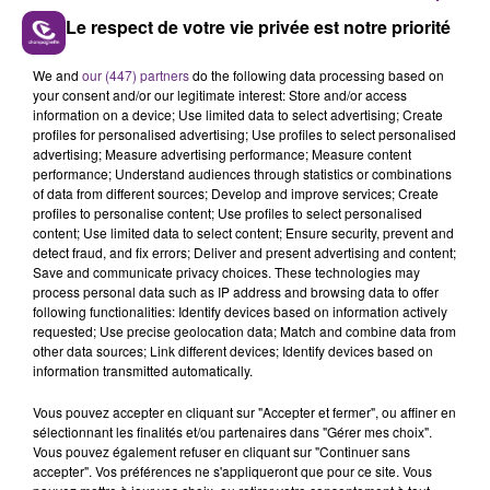
2022
Le respect de votre vie privée est notre priorité
We and
our (447) partners
do the following data processing based on
23 mm d'eau sont tombés sur Charleville-Mézières en
your consent and/or our legitimate interest: Store and/or access
30 minutes.
information on a device; Use limited data to select advertising; Create
profiles for personalised advertising; Use profiles to select personalised
advertising; Measure advertising performance; Measure content
performance; Understand audiences through statistics or combinations
of data from different sources; Develop and improve services; Create
FIL D'ACTU
profiles to personalise content; Use profiles to select personalised
content; Use limited data to select content; Ensure security, prevent and
detect fraud, and fix errors; Deliver and present advertising and content;
Save and communicate privacy choices. These technologies may
process personal data such as IP address and browsing data to offer
following functionalities: Identify devices based on information actively
requested; Use precise geolocation data; Match and combine data from
other data sources; Link different devices; Identify devices based on
information transmitted automatically.
Vous pouvez accepter en cliquant sur "Accepter et fermer", ou affiner en
sélectionnant les finalités et/ou partenaires dans "Gérer mes choix".
Vous pouvez également refuser en cliquant sur "Continuer sans
11h06
JAMAIS SANS MON FRÈRE
accepter". Vos préférences ne s'appliqueront que pour ce site. Vous