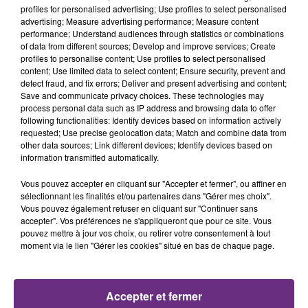
profiles for personalised advertising; Use profiles to select personalised
advertising; Measure advertising performance; Measure content
performance; Understand audiences through statistics or combinations
of data from different sources; Develop and improve services; Create
profiles to personalise content; Use profiles to select personalised
content; Use limited data to select content; Ensure security, prevent and
detect fraud, and fix errors; Deliver and present advertising and content;
Save and communicate privacy choices. These technologies may
process personal data such as IP address and browsing data to offer
following functionalities: Identify devices based on information actively
6 août 2026
requested; Use precise geolocation data; Match and combine data from
SI TOUT LE MONDE FAIT ÇA, MOI L'ANNÉE
other data sources; Link different devices; Identify devices based on
PROCHAINE JE VENDANGE EN...
information transmitted automatically.
La vendange en Champagne a débuté ce jeudi 6
Vous pouvez accepter en cliquant sur "Accepter et fermer", ou affiner en
août dans la commune de Montgueux (Aube). Du
sélectionnant les finalités et/ou partenaires dans "Gérer mes choix".
jamais vu !
Vous pouvez également refuser en cliquant sur "Continuer sans
accepter". Vos préférences ne s'appliqueront que pour ce site. Vous
pouvez mettre à jour vos choix, ou retirer votre consentement à tout
moment via le lien "Gérer les cookies" situé en bas de chaque page.
Accepter et fermer
6 août 2026