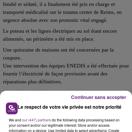
I
ntubé et sédaté,
il a finalement été pris en charge et
transporté médicalisé sur le trauma center de Reims, en
urgence
a
bsolue
avec son
pronostic vital engagé.
Le p
oteau et
les
lignes électriques au sol
étant
encore
alimentés, un périmètre
a été
mis en place.
Une quinzaine de
maisons
ont été
concernées par la
coupure.
Une intervention des équipes ENEDIS
a été
effectuée pour
fournir l’électricité de façon provisoire
avant des
réparations plus définitives
.
Une déviation
a été
mise en
Continuer sans accepter
place.
Le respect de votre vie privée est notre priorité
We and
our (447) partners
do the following data processing based on
your consent and/or our legitimate interest: Store and/or access
FIL D'ACTU
information on a device; Use limited data to select advertising; Create