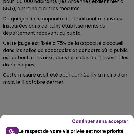
pour 100 000 habitants (les Ardennes étaient hier à
88,5), entraine d’autres mesures.
Des jauges de la capacité d’accueil sont à nouveau
instaurées dans certains établissements du
département recevant du public.
Cette jauge est fixée à 75% de la capacité d'accueil
dans les salles de spectacles et concerts où le public
est debout, mais aussi dans les salles de danses et les
discothèques.
Cette mesure avait été abandonnée il y a moins d’un
mois, le 11 octobre dernier.
Continuer sans accepter
#Covid19
Renforcement des mesures sanitaires
dans les Ardennes
pic.twitter.com/WLntyg8IUM
Le respect de votre vie privée est notre priorité