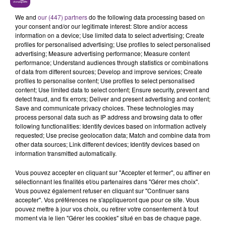
— Préfet des Ardennes (@Prefet08)
November 5,
We and
our (447) partners
do the following data processing based on
2021
your consent and/or our legitimate interest: Store and/or access
information on a device; Use limited data to select advertising; Create
profiles for personalised advertising; Use profiles to select personalised
advertising; Measure advertising performance; Measure content
performance; Understand audiences through statistics or combinations
FIL D'ACTU
of data from different sources; Develop and improve services; Create
profiles to personalise content; Use profiles to select personalised
content; Use limited data to select content; Ensure security, prevent and
detect fraud, and fix errors; Deliver and present advertising and content;
Save and communicate privacy choices. These technologies may
process personal data such as IP address and browsing data to offer
following functionalities: Identify devices based on information actively
requested; Use precise geolocation data; Match and combine data from
other data sources; Link different devices; Identify devices based on
information transmitted automatically.
6 août 2026
Vous pouvez accepter en cliquant sur "Accepter et fermer", ou affiner en
SI TOUT LE MONDE FAIT ÇA, MOI L'ANNÉE
sélectionnant les finalités et/ou partenaires dans "Gérer mes choix".
PROCHAINE JE VENDANGE EN...
Vous pouvez également refuser en cliquant sur "Continuer sans
accepter". Vos préférences ne s'appliqueront que pour ce site. Vous
La vendange en Champagne a débuté ce jeudi 6
pouvez mettre à jour vos choix, ou retirer votre consentement à tout
août dans la commune de Montgueux (Aube). Du
moment via le lien "Gérer les cookies" situé en bas de chaque page.