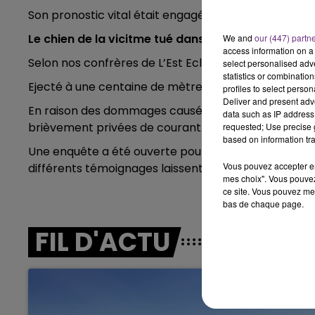
6h00 - 10h00
Son pronostic vital était engagé.
LA FAMILLE
Le chien de la vicitme tué dans l'accident
We and
our (447) partn
access information on a 
Selon nos confrères de L’Est Eclair, le chien de l’au
select personalised ad
statistics or combinatio
Ejecté à une centaine de mètres du lieu de l’accident
profiles to select person
Deliver and present adv
En raison des dommages causés au transformateur 
data such as IP address 
brièvement privées de courant.
requested; Use precise g
based on information tra
Une enquête a été ouverte pour déterminer les caus
Vous pouvez accepter en 
différents témoignages laissent penser que l’automobi
mes choix". Vous pouvez
10h00 - 14h00
ce site. Vous pouvez met
LE TICKET DE CAISSE
bas de chaque page.
FIL D'ACTU