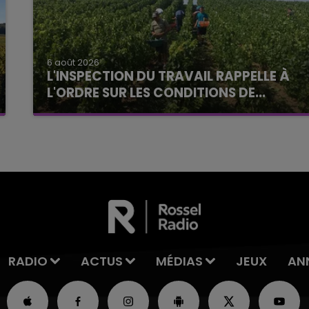
6 août 2026
L'INSPECTION DU TRAVAIL RAPPELLE À
L'ORDRE SUR LES CONDITIONS DE...
Alors que les dates de début des vendange
2026 s'est avéré être plus précoce que prévu,
l'inspection du Travail en profite pour rappeler
les conditions de...
RADIO
ACTUS
MÉDIAS
JEUX
AN