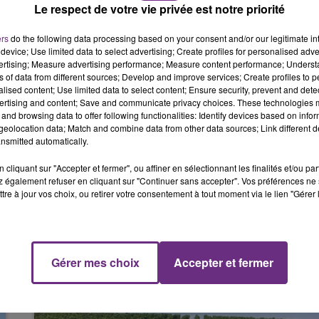
Le respect de votre vie privée est notre priorité
10h00 - 14h00
LE TICKET DE CAISSE
ers
do the following data processing based on your consent and/or our legitimate int
device; Use limited data to select advertising; Create profiles for personalised adver
tomobiliste se trouvait également à bord.
vertising; Measure advertising performance; Measure content performance; Unders
ns of data from different sources; Develop and improve services; Create profiles to 
, l’animal a été tué sur le coup.
alised content; Use limited data to select content; Ensure security, prevent and detect
ertising and content; Save and communicate privacy choices. These technologies
électrique, les communes de Luyères et Creney ont été
and browsing data to offer following functionalities: Identify devices based on infor
eolocation data; Match and combine data from other data sources; Link different de
nsmitted automatically.
es de l’accident mais les premières constatations et les
cliquant sur "Accepter et fermer", ou affiner en sélectionnant les finalités et/ou pa
liste roulait à vive allure.
 également refuser en cliquant sur "Continuer sans accepter". Vos préférences ne 
14h00 - 15h00
tre à jour vos choix, ou retirer votre consentement à tout moment via le lien "Gérer 
La Radio Pop
Gérer mes choix
Accepter et fermer