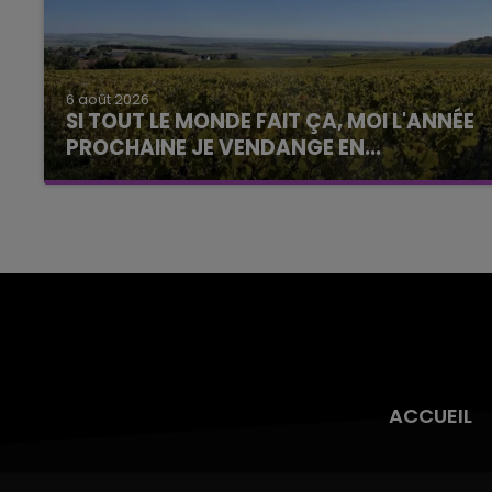
6 août 2026
SI TOUT LE MONDE FAIT ÇA, MOI L'ANNÉE
PROCHAINE JE VENDANGE EN...
La vendange en Champagne a débuté ce jeudi
6 août dans la commune de Montgueux (Aube).
Du jamais vu !
ACCUEIL