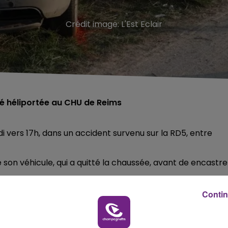
Crédit image:
L'Est Eclair
été héliportée au CHU de Reims
 vers 17h, dans un accident survenu sur la RD5, entre
 son véhicule, qui a quitté la chaussée, avant de encastre
 dû être désincarcérée avant d’être prise en charge par l
Contin
 prise de l’héliporter au CHU de Reims.