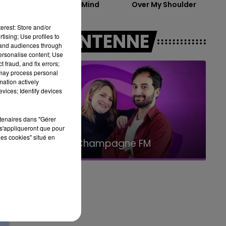
One Track Mind
Over My Shoulder
14h00 - 15h00
LA RADIO POP
erest: Store and/or
A L'ANTENNE
tising; Use profiles to
tand audiences through
personalise content; Use
 fraud, and fix errors;
 may process personal
mation actively
vices; Identify devices
rtenaires dans "Gérer
s'appliqueront que pour
15h00 - 19h00
les cookies" situé en
Le Club Champagne FM