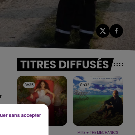
TITRES DIFFUSÉS
8h35
8h35
8h32
8h32
r
es
uer sans accepter
NAÏKA
MIKE + THE MECHANICS