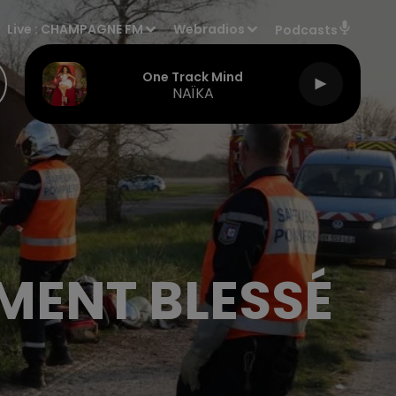
Live :
CHAMPAGNE FM
Webradios
Podcasts
One Track Mind
NAÏKA
MENT BLESSÉ