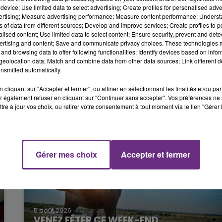
device; Use limited data to select advertising; Create profiles for personalised adver
15h00 - 19h00
vertising; Measure advertising performance; Measure content performance; Unders
LE CLUB CHAMPAGNE FM
ns of data from different sources; Develop and improve services; Create profiles to 
alised content; Use limited data to select content; Ensure security, prevent and detect
ertising and content; Save and communicate privacy choices. These technologies
 été pris en charge et transportés à l’hôpital de Châlons-
and browsing data to offer following functionalities: Identify devices based on infor
eolocation data; Match and combine data from other data sources; Link different de
nsmitted automatically.
cliquant sur "Accepter et fermer", ou affiner en sélectionnant les finalités et/ou pa
 également refuser en cliquant sur "Continuer sans accepter". Vos préférences ne 
tre à jour vos choix, ou retirer votre consentement à tout moment via le lien "Gérer 
Gérer mes choix
Accepter et fermer
19h00 - 19h15
LA POP MACHINE - CHAMPAGNE FM
5 août 2026
VENEZ FÊTER CE WEEK-END