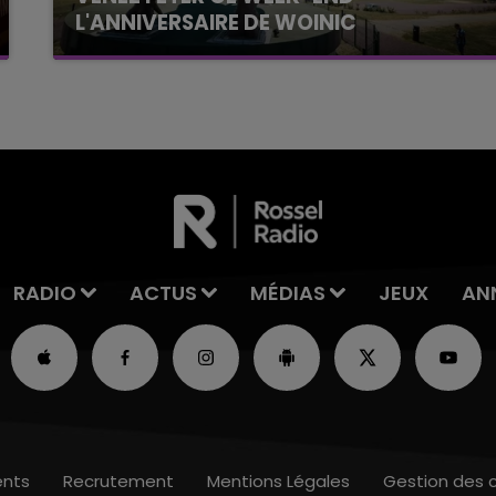
L'ANNIVERSAIRE DE WOINIC
Ce samedi 8 août sera un grand jour :
l'anniversaire du plus gros sanglier du monde.
Une fête est donc organisée et vous êtes tous
conviés !
RADIO
ACTUS
MÉDIAS
JEUX
AN
nts
Recrutement
Mentions Légales
Gestion des 