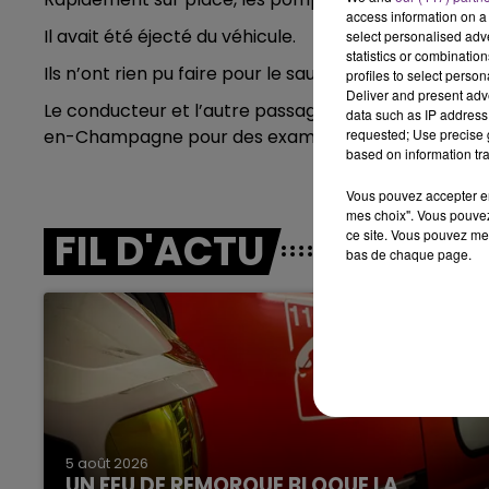
access information on a 
Il avait été éjecté du véhicule.
14h00 - 15h00
select personalised ad
LA RADIO POP
statistics or combinatio
Ils n’ont rien pu faire pour le sauver.
profiles to select person
Deliver and present adv
Le conducteur et l’autre passager de l’utilitaire ont
data such as IP address 
en-Champagne pour des examens de contrôle.
requested; Use precise g
based on information tra
Vous pouvez accepter en 
mes choix". Vous pouvez
FIL D'ACTU
ce site. Vous pouvez met
bas de chaque page.
15h00 - 19h00
Le Club Champagne FM
5 août 2026
UN FEU DE REMORQUE BLOQUE LA