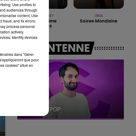
tising; Use profiles to
19h00 - 19h15
tand audiences through
LA POP MACHINE - CHAMPAGNE FM
personalise content; Use
LANA DEL REY
ORIA
Summertime
Soiree Mondaine
 fraud, and fix errors;
Sadness
 may process personal
mation actively
vices; Identify devices
A L'ANTENNE
rtenaires dans "Gérer
s'appliqueront que pour
les cookies" situé en
19h15 - 20h00
LA RADIO POP