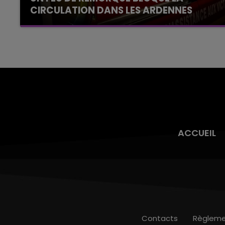
CIRCULATION DANS LES ARDENNES
Un feu de remorque s'est déclaré ce mercredi
en fin de matinée sur l'A34.
ACCUEIL
Contacts
Règleme