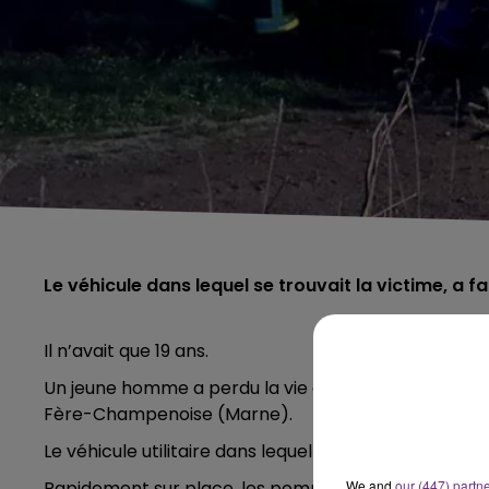
Le véhicule dans lequel se trouvait la victime, a f
Il n’avait que 19 ans.
Un jeune homme a perdu la vie dans un accident sur
Fère-Champenoise (Marne).
Le véhicule utilitaire dans lequel il se trouvait, avec
Rapidement sur place, les pompiers ont découvert l
We and
our (447) partn