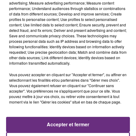
advertising; Measure advertising performance; Measure content
performance; Understand audiences through statistics or combinations
of data from different sources; Develop and improve services; Create
profiles to personalise content; Use profiles to select personalised
content; Use limited data to select content; Ensure security, prevent and
detect fraud, and fix errors; Deliver and present advertising and content;
29 juillet 2026
Save and communicate privacy choices. These technologies may
GAGNEZ VOTRE SÉJOUR AU CENTER
process personal data such as IP address and browsing data to offer
following functionalities: Identify devices based on information actively
PARCS DU LAC D’AILETTE AVEC
requested; Use precise geolocation data; Match and combine data from
CHAMPAGNE FM
other data sources; Link different devices; Identify devices based on
information transmitted automatically.
Vous pouvez accepter en cliquant sur "Accepter et fermer", ou affiner en
sélectionnant les finalités et/ou partenaires dans "Gérer mes choix".
LES PODCASTS
Vous pouvez également refuser en cliquant sur "Continuer sans
accepter". Vos préférences ne s'appliqueront que pour ce site. Vous
pouvez mettre à jour vos choix, ou retirer votre consentement à tout
moment via le lien "Gérer les cookies" situé en bas de chaque page.
Accepter et fermer