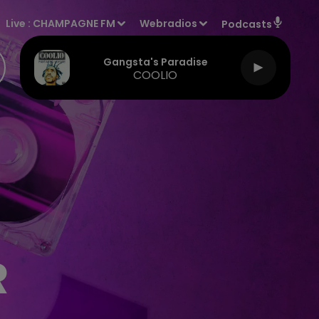
Live :
CHAMPAGNE FM
Webradios
Podcasts
Gangsta's Paradise
COOLIO
R