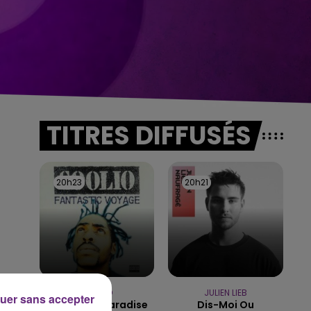
TITRES DIFFUSÉS
20h23
20h23
20h21
20h21
COOLIO
JULIEN LIEB
uer sans accepter
Gangsta's Paradise
Dis-Moi Ou