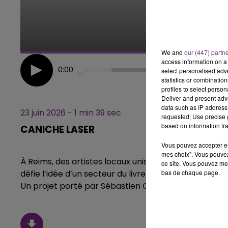
11h00 -
LE WEEK-END 
We and
our (447) partn
access information on a 
0:00
select personalised ad
statistics or combinatio
profiles to select person
Deliver and present adv
data such as IP address 
23 juin 2026 - 1 min 39 sec
requested; Use precise g
based on information tra
CANICHE LASER
Vous pouvez accepter en 
mes choix". Vous pouvez
À Reims, des artistes locaux unissent leurs univers 
ce site. Vous pouvez met
bas de chaque page.
défie l’idée d’un secteur du livre en crise et la menac
Un projet porté par Sébastien Gomes,