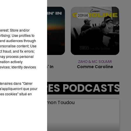
00
7h00 - 11h00
AMPAGNE FM
BEST OF
20h17
20h17
20h14
20h14
erest: Store and/or
tising; Use profiles to
sec
tand audiences through
personalise content; Use
 fraud, and fix errors;
 may process personal
mation actively
CYRIL
ZAHO & MC SOLAAR
Stumblin' In
Comme Caroline
vices; Identify devices
rtenaires dans "Gérer
AUTRES PODCASTS
s'appliqueront que pour
les cookies" situé en