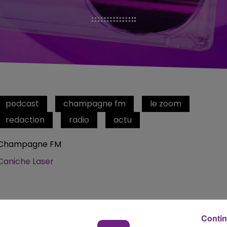
podcast
champagne fm
le zoom
redaction
radio
actu
Champagne FM
Caniche Laser
Contin