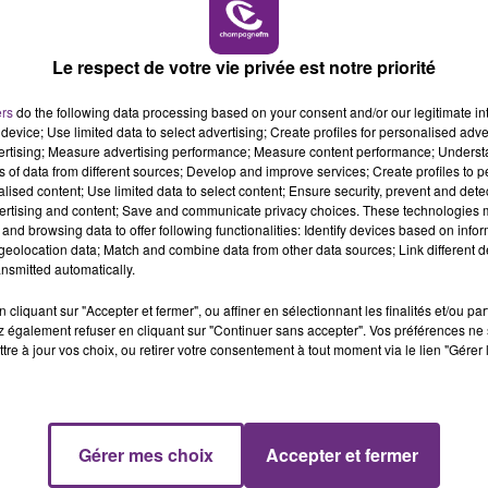
 16h00
16h00 - 20h
CHAMPAGNE FM
LE WEEK-END CH
Le respect de votre vie privée est notre priorité
ers
do the following data processing based on your consent and/or our legitimate int
device; Use limited data to select advertising; Create profiles for personalised adver
1 min 39 
vertising; Measure advertising performance; Measure content performance; Unders
ns of data from different sources; Develop and improve services; Create profiles to 
alised content; Use limited data to select content; Ensure security, prevent and detect
ertising and content; Save and communicate privacy choices. These technologies
and browsing data to offer following functionalities: Identify devices based on infor
eolocation data; Match and combine data from other data sources; Link different de
nsmitted automatically.
cliquant sur "Accepter et fermer", ou affiner en sélectionnant les finalités et/ou pa
 également refuser en cliquant sur "Continuer sans accepter". Vos préférences ne 
avec
Caniche Laser
,
une bande dessinée collaborative qui
tre à jour vos choix, ou retirer votre consentement à tout moment via le lien "Gérer 
e de l’IA.
Gérer mes choix
Accepter et fermer