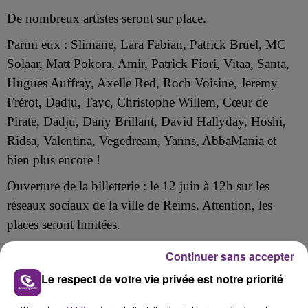
De nombreux artistes seront sur place.
Parmi eux : Slimane, Lara Fabian, Patrick Bruel, MC
Solaar, Matt Pokora, Amir, Patrick Fiori, Vitaa, Santa,
Hugues Auffray, Axelle Red, Roch Voisine, Jeremy
Frérot, Dadju, Tayc, Christophe Willem, Cœur de
Pirate, Dadju, Dany Brillant, David Hallyday, Hoshi,
Ridsa, Valentina, Vegedream, Yanns, AbbaMania et
bien plus encore !
Ouverture de la billetterie : le 12 juin à 12h sur les
réseaux sociaux de la ville de Reims. Attention, les
places seront limitées.
Diffusion prévue le 22 juin à partir de 21h10 sur France
Continuer sans accepter
2.
Le respect de votre vie privée est notre priorité