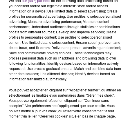
We and
our (447) partners
do the following data processing based on
your consent and/or our legitimate interest: Store and/or access
information on a device; Use limited data to select advertising; Create
profiles for personalised advertising; Use profiles to select personalised
FIL D'ACTU
advertising; Measure advertising performance; Measure content
performance; Understand audiences through statistics or combinations
of data from different sources; Develop and improve services; Create
profiles to personalise content; Use profiles to select personalised
content; Use limited data to select content; Ensure security, prevent and
detect fraud, and fix errors; Deliver and present advertising and content;
Save and communicate privacy choices. These technologies may
process personal data such as IP address and browsing data to offer
following functionalities: Identify devices based on information actively
requested; Use precise geolocation data; Match and combine data from
other data sources; Link different devices; Identify devices based on
information transmitted automatically.
7 août 2026
LA CENTRALE NUCLÉAIRE DE CHOOZ
Vous pouvez accepter en cliquant sur "Accepter et fermer", ou affiner en
TOUJOURS À L'ARRÊT
sélectionnant les finalités et/ou partenaires dans "Gérer mes choix".
Cela fait déjà une semaine que la centrale
Vous pouvez également refuser en cliquant sur "Continuer sans
nucléaire ardennaise est à l'arrêt. Une situation
accepter". Vos préférences ne s'appliqueront que pour ce site. Vous
pouvez mettre à jour vos choix, ou retirer votre consentement à tout
justifiée par la sécheresse intense qui est toujours
moment via le lien "Gérer les cookies" situé en bas de chaque page.
présente.