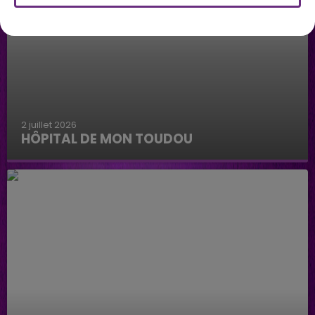
2 juillet 2026
HÔPITAL DE MON TOUDOU
Hôpital de mon Toudou