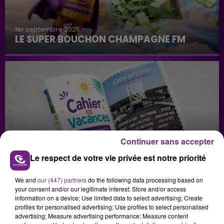
1er septembre 2025
LE SUPER BOUCHON CHAMPAGNE FM
Continuer sans accepter
29 juillet 2026
GAGNEZ VOS INVITATIONS VIP POUR LES
Le respect de votre vie privée est notre priorité
CONCERTS DE FOIRE EN SCÈNE 2026
We and
our (447) partners
do the following data processing based on
your consent and/or our legitimate interest: Store and/or access
information on a device; Use limited data to select advertising; Create
profiles for personalised advertising; Use profiles to select personalised
advertising; Measure advertising performance; Measure content