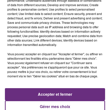
performance; Understand audiences through statistics or combinations
of data from different sources; Develop and improve services; Create
profiles to personalise content; Use profiles to select personalised
content; Use limited data to select content; Ensure security, prevent and
29 juillet 2026
detect fraud, and fix errors; Deliver and present advertising and content;
GAGNEZ VOTRE SÉJOUR AU CENTER
Save and communicate privacy choices. These technologies may
PARCS DU LAC D’AILETTE AVEC
process personal data such as IP address and browsing data to offer
CHAMPAGNE FM
following functionalities: Identify devices based on information actively
requested; Use precise geolocation data; Match and combine data from
other data sources; Link different devices; Identify devices based on
information transmitted automatically.
LES PODCASTS
Vous pouvez accepter en cliquant sur "Accepter et fermer", ou affiner en
sélectionnant les finalités et/ou partenaires dans "Gérer mes choix".
Vous pouvez également refuser en cliquant sur "Continuer sans
accepter". Vos préférences ne s'appliqueront que pour ce site. Vous
pouvez mettre à jour vos choix, ou retirer votre consentement à tout
moment via le lien "Gérer les cookies" situé en bas de chaque page.
Accepter et fermer
Gérer mes choix