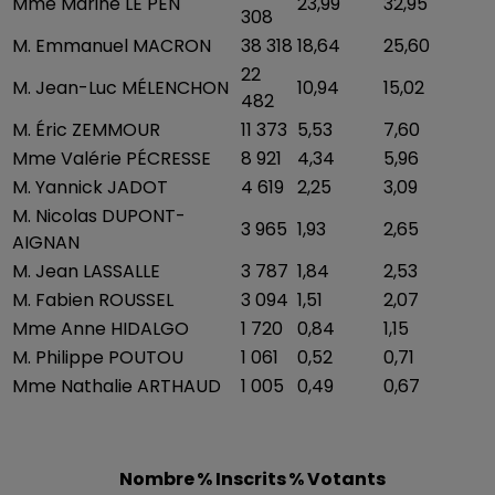
Mme Marine LE PEN
23,99
32,95
308
M. Emmanuel MACRON
38 318
18,64
25,60
22
M. Jean-Luc MÉLENCHON
10,94
15,02
482
M. Éric ZEMMOUR
11 373
5,53
7,60
Mme Valérie PÉCRESSE
8 921
4,34
5,96
M. Yannick JADOT
4 619
2,25
3,09
M. Nicolas DUPONT-
3 965
1,93
2,65
AIGNAN
M. Jean LASSALLE
3 787
1,84
2,53
M. Fabien ROUSSEL
3 094
1,51
2,07
Mme Anne HIDALGO
1 720
0,84
1,15
M. Philippe POUTOU
1 061
0,52
0,71
Mme Nathalie ARTHAUD
1 005
0,49
0,67
Nombre
% Inscrits
% Votants