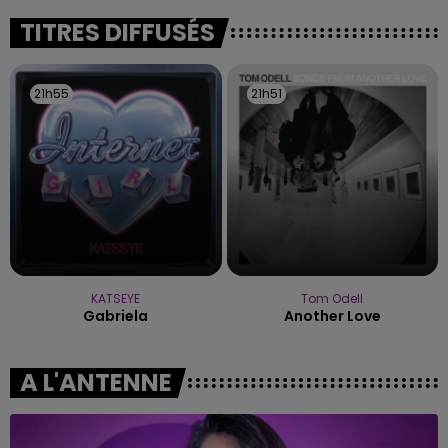
fermer ses portes.
TITRES DIFFUSÉS
21h55
21h55
21h51
21h51
KATSEYE
Tom Odell
Gabriela
Another Love
A L'ANTENNE