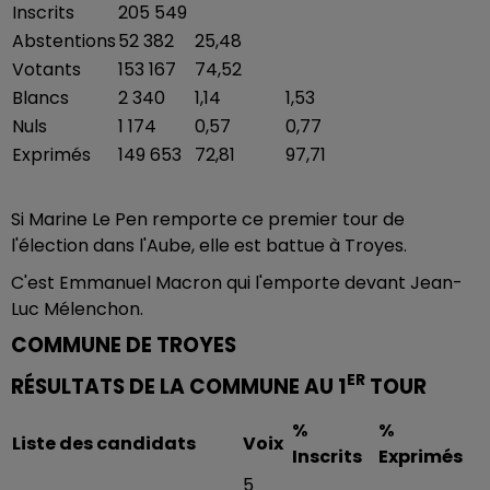
Inscrits
205 549
Abstentions
52 382
25,48
Votants
153 167
74,52
Blancs
2 340
1,14
1,53
Nuls
1 174
0,57
0,77
Exprimés
149 653
72,81
97,71
Si Marine Le Pen remporte ce premier tour de
l'élection dans l'Aube, elle est battue à Troyes.
C'est Emmanuel Macron qui l'emporte devant Jean-
Luc Mélenchon.
COMMUNE DE TROYES
ER
RÉSULTATS DE LA COMMUNE AU 1
TOUR
%
%
Liste des candidats
Voix
Inscrits
Exprimés
5