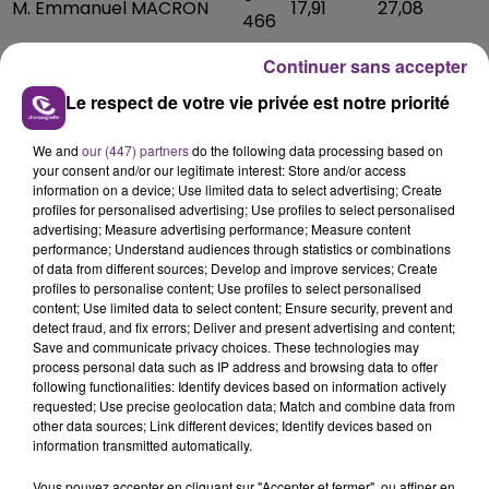
M. Emmanuel MACRON
17,91
27,08
466
4
M. Jean-Luc MÉLENCHON
15,38
23,25
Continuer sans accepter
694
Le respect de votre vie privée est notre priorité
4
Mme Marine LE PEN
15,35
23,21
685
We and
our (447) partners
do the following data processing based on
M. Éric ZEMMOUR
1 586
5,20
7,86
your consent and/or our legitimate interest: Store and/or access
Mme Valérie PÉCRESSE
1 114
3,65
5,52
information on a device; Use limited data to select advertising; Create
profiles for personalised advertising; Use profiles to select personalised
M. Yannick JADOT
858
2,81
4,25
advertising; Measure advertising performance; Measure content
M. Nicolas DUPONT-
performance; Understand audiences through statistics or combinations
413
1,35
2,05
AIGNAN
of data from different sources; Develop and improve services; Create
profiles to personalise content; Use profiles to select personalised
M. Fabien ROUSSEL
386
1,26
1,91
content; Use limited data to select content; Ensure security, prevent and
M. Jean LASSALLE
368
1,21
1,82
detect fraud, and fix errors; Deliver and present advertising and content;
Save and communicate privacy choices. These technologies may
Mme Anne HIDALGO
317
1,04
1,57
process personal data such as IP address and browsing data to offer
M. Philippe POUTOU
160
0,52
0,79
following functionalities: Identify devices based on information actively
requested; Use precise geolocation data; Match and combine data from
Mme Nathalie ARTHAUD
139
0,46
0,69
other data sources; Link different devices; Identify devices based on
information transmitted automatically.
Vous pouvez accepter en cliquant sur "Accepter et fermer", ou affiner en