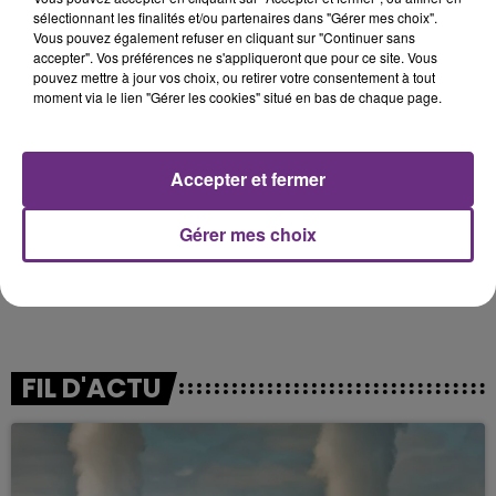
Nombre
% Inscrits
% Votants
sélectionnant les finalités et/ou partenaires dans "Gérer mes choix".
Vous pouvez également refuser en cliquant sur "Continuer sans
Inscrits
30 515
accepter". Vos préférences ne s'appliqueront que pour ce site. Vous
Abstentions
9 903
32,45
pouvez mettre à jour vos choix, ou retirer votre consentement à tout
moment via le lien "Gérer les cookies" situé en bas de chaque page.
Votants
20 612
67,55
Blancs
285
0,93
1,38
Nuls
141
0,46
0,68
Accepter et fermer
Exprimés
20 186
66,15
97,93
Gérer mes choix
Tous les résultats de cette élection sont à retrouver
ici
.
FIL D'ACTU