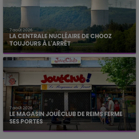
7 août 2026
LA CENTRALE NUCLÉAIRE DE CHOOZ
TOUJOURS À L'ARRÊT
Cela fait déjà une semaine que la centrale
nucléaire ardennaise est à l'arrêt. Une situation
justifiée par la sécheresse intense qui est toujours
présente.
7 août 2026
LE MAGASIN JOUÉCLUB DE REIMS FERME
SES PORTES
C'était l'une des institutions du centre-ville
rémois. Le magasin JouéClub est contraint de