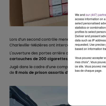
We and
our (447) partn
access information on a 
select personalised ad
statistics or combinatio
profiles to select person
Deliver and present adv
Lors d’un second contrôle mené le 12 novembre au m
data such as IP address 
Charleville-Mézières ont intercepté un utilitaire qui
requested; Use precise g
based on information tra
L'ouverture des portes arrière du véhicule révélera
Vous pouvez accepter en 
cartouches de 200 cigarettes, soit 450 kg de tab
mes choix". Vous pouvez
Jugé dans le cadre d’une comparution sur une reco
ce site. Vous pouvez met
bas de chaque page.
de
8 mois de prison assortis d'un sursis probato