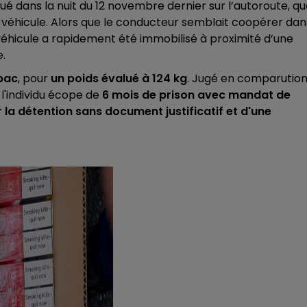
ué dans la nuit du 12 novembre dernier sur l’autoroute, q
 véhicule. Alors que le conducteur semblait coopérer dan
15h00 - 19h00
LE CLUB CHAMPAGNE FM
 véhicule a rapidement été immobilisé à proximité d’une
.
bac
, pour
un poids évalué à 124 kg
. Jugé en comparutio
,
l'individu écope de
6 mois de prison avec mandat de
a détention sans document justificatif et d'une
19h00 - 19h15
LA POP MACHINE - CHAMPAGNE FM