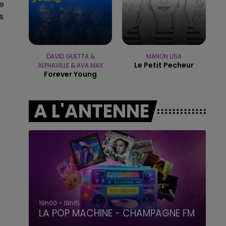
ue
s
19h00 - 19h15
LA POP MACHINE - CHAMPAGNE FM
n
DAVID GUETTA &
MANON LISA
Le Petit Pecheur
ALPHAVILLE & AVA MAX
Forever Young
A L'ANTENNE
19h15 - 20h00
LA RADIO POP