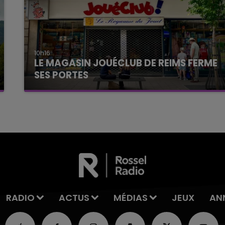
10h16
LE MAGASIN JOUÉCLUB DE REIMS FERME
SES PORTES
C'était l'une des institutions du centre-ville
rémois. Le magasin JouéClub est contraint de
fermer ses portes.
RADIO
ACTUS
MÉDIAS
JEUX
AN