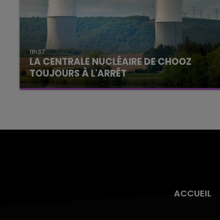
11h37
LA CENTRALE NUCLÉAIRE DE CHOOZ
TOUJOURS À L'ARRÊT
Cela fait déjà une semaine que la centrale
nucléaire ardennaise est à l'arrêt. Une situation
justifiée par la sécheresse intense qui est
toujours présente.
ACCUEIL