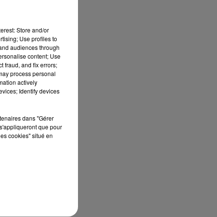
erest: Store and/or
tising; Use profiles to
tand audiences through
personalise content; Use
 fraud, and fix errors;
 may process personal
mation actively
vices; Identify devices
rtenaires dans "Gérer
s'appliqueront que pour
e
les cookies" situé en
.