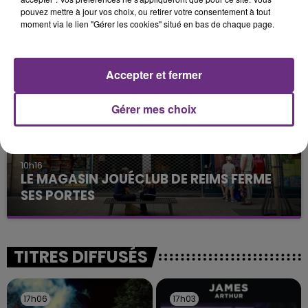
LA CENTRALE NUCLÉAIRE DE CHOOZ
pouvez mettre à jour vos choix, ou retirer votre consentement à tout
TOUJOURS À L'ARRÊT
moment via le lien "Gérer les cookies" situé en bas de chaque page.
Cela fait déjà une semaine que la centrale
nucléaire ardennaise est à l'arrêt. Une situation
justifiée par la sécheresse intense qui est toujours
Accepter et fermer
présente.
Gérer mes choix
10h16
LE MAGASIN JOUÉCLUB DE REIMS FERME
SES PORTES
C'était l'une des institutions du centre-ville
rémois. Le magasin JouéClub est contraint de
fermer ses portes.
TITRES DIFFUSÉS
17h06
17h06
17h03
17h03