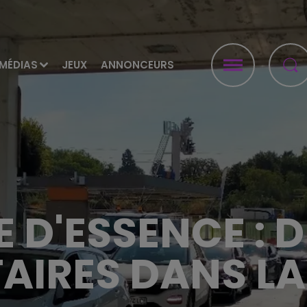
MÉDIAS
JEUX
ANNONCEURS
 D'ESSENCE : D
TAIRES DANS L