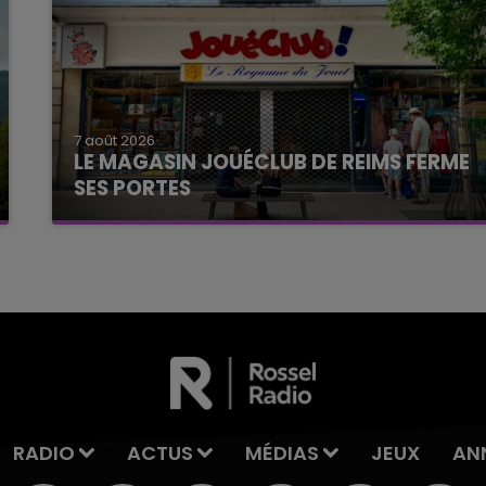
7 août 2026
LE MAGASIN JOUÉCLUB DE REIMS FERME
SES PORTES
C'était l'une des institutions du centre-ville
rémois. Le magasin JouéClub est contraint de
fermer ses portes.
RADIO
ACTUS
MÉDIAS
JEUX
AN