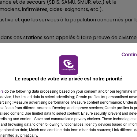
rgence et de secours (SDIS, SAMU, SMUR, etc.) et le
ciens, infirmières, aides-soignants, etc.).
11h00 - 16h00
LE WEEK-END CHAMPAGNE FM
ustive et que les services à la population concernés par l
 dans ces stations sont appelés à faire preuve de civisme
bles. Les forces de police et de gendarmerie assureront une
Contin
mande également "à la population de ne pas se ravitaill
Le respect de votre vie privée est notre priorité
 rupture."
ers
do the following data processing based on your consent and/or our legitimate int
device; Use limited data to select advertising; Create profiles for personalised adver
vertising; Measure advertising performance; Measure content performance; Unders
16h00 - 20h00
ns of data from different sources; Develop and improve services; Create profiles to 
FM
Le Week-end Champagne FM
alised content; Use limited data to select content; Ensure security, prevent and detect
ertising and content; Save and communicate privacy choices. These technologies
and browsing data to offer following functionalities: Identify devices based on infor
eolocation data; Match and combine data from other data sources; Link different de
nsmitted automatically.