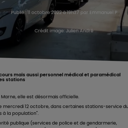
Publié : 11 octobre 2022 à 19h37 par Emmanuel P
Crédit image:
Julien André
cours mais aussi personnel médical et paramédical
nes stations
Marne, elle est désormais officielle.
 ce mercredi 12 octobre, dans certaines stations-service d
 à la population".
rité publique (services de police et de gendarmerie,