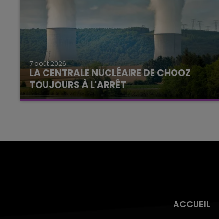
7 août 2026
LA CENTRALE NUCLÉAIRE DE CHOOZ
TOUJOURS À L'ARRÊT
Cela fait déjà une semaine que la centrale
nucléaire ardennaise est à l'arrêt. Une situation
justifiée par la sécheresse intense qui est
toujours présente.
ACCUEIL