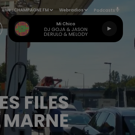
Live :
CHAMPAGNE FM
Webradios
Podcasts
Mi Chico
DJ GOJA & JASON
DERULO & MELODY
ES FILES
A MARNE