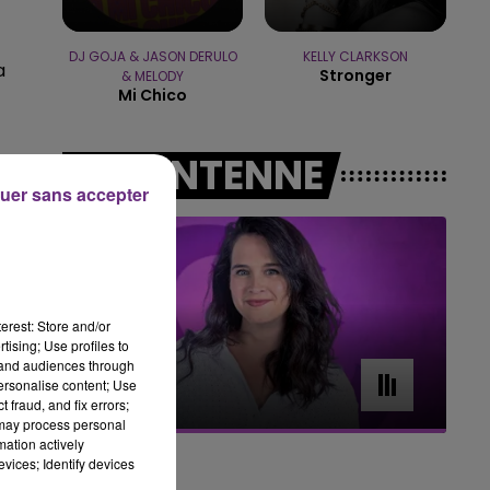
16h00 - 20h00
LE WEEK-END CHAMPAGNE FM
DJ GOJA & JASON DERULO
KELLY CLARKSON
a
Stronger
& MELODY
Mi Chico
A L'ANTENNE
uer sans accepter
er
erest: Store and/or
tising; Use profiles to
tand audiences through
7h00 - 11h00
personalise content; Use
BEST OF
 fraud, and fix errors;
 may process personal
mation actively
vices; Identify devices