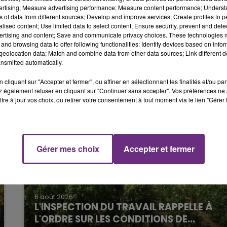
6h00 - 10h00
vertising; Measure advertising performance; Measure content performance; Unders
LA FAMILLE
ns of data from different sources; Develop and improve services; Create profiles to 
alised content; Use limited data to select content; Ensure security, prevent and detect
e, même si Reims a touché plusieurs fois le poteau.
ertising and content; Save and communicate privacy choices. These technologies
and browsing data to offer following functionalities: Identify devices based on infor
eolocation data; Match and combine data from other data sources; Link different de
nsmitted automatically.
cliquant sur "Accepter et fermer", ou affiner en sélectionnant les finalités et/ou pa
 également refuser en cliquant sur "Continuer sans accepter". Vos préférences ne 
tre à jour vos choix, ou retirer votre consentement à tout moment via le lien "Gérer 
14h00 - 15h00
La Radio Pop
Gérer mes choix
Accepter et fermer
6 août 2026
L'INSPECTION DU TRAVAIL RAPPELLE À
L'ORDRE SUR LES CONDITIONS DE...