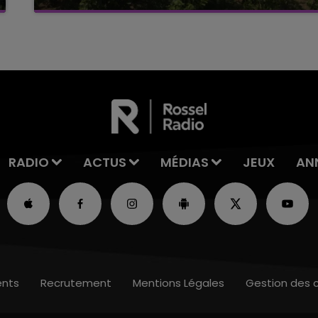
Alors que les dates de début des vendange
2026 s'est avéré être plus précoce que prévu,
l'inspection du Travail en profite pour rappeler
les conditions de...
RADIO
ACTUS
MÉDIAS
JEUX
AN
nts
Recrutement
Mentions Légales
Gestion des 