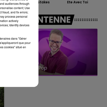
Beautiful Mistakes
Ete Avec Toi
10h00 - 14h00
tand audiences through
LE TICKET DE CAISSE
personalise content; Use
 fraud, and fix errors;
A L'ANTENNE
 may process personal
mation actively
vices; Identify devices
rtenaires dans "Gérer
s'appliqueront que pour
les cookies" situé en
15h00 - 19h00
Le Club Champagne FM