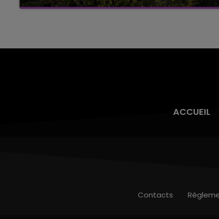
La vendange en Champagne a débuté ce jeudi
6 août dans la commune de Montgueux (Aube).
Du jamais vu !
ACCUEIL
Contacts
Règleme