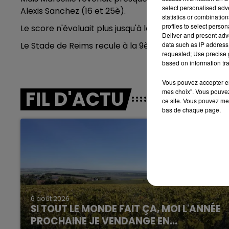
LE BEST OF DE LA FAMILLE
select personalised ad
Alexis Sanchez (16 et 25è).
CHAMPAGNE FM
statistics or combinatio
profiles to select person
Le score n'évoluait plus jusqu'à la fin de la rencontr
Deliver and present adv
Le Stade de Reims recule à la 9è place de la Ligue 1.
data such as IP address 
requested; Use precise g
based on information tra
Vous pouvez accepter en 
FIL D'ACTU
mes choix". Vous pouvez
ce site. Vous pouvez met
bas de chaque page.
10h00 - 14h00
LE TICKET DE CAISSE
6 août 2026
SI TOUT LE MONDE FAIT ÇA, MOI L'ANNÉE
PROCHAINE JE VENDANGE EN...