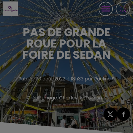
PAS DE GRANDE
ROUE POUR LA
FOIRE DE SEDAN
Publié : 30 août 2022 à 18h33 par Pauline S
Crédit image:
Charleville Tourisme