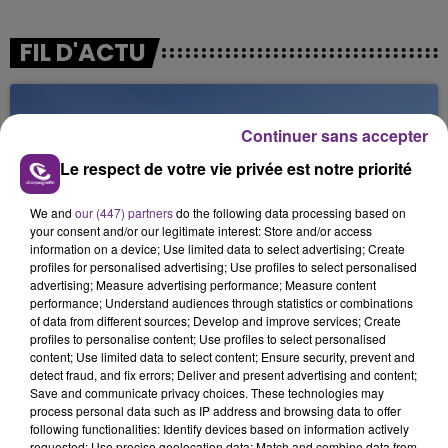
FIL D'ACTU
Continuer sans accepter
Le respect de votre vie privée est notre priorité
We and
our (447) partners
do the following data processing based on
your consent and/or our legitimate interest: Store and/or access
6 août 2026
information on a device; Use limited data to select advertising; Create
SI TOUT LE MONDE FAIT ÇA, MOI L'ANNÉE
profiles for personalised advertising; Use profiles to select personalised
advertising; Measure advertising performance; Measure content
PROCHAINE JE VENDANGE EN...
performance; Understand audiences through statistics or combinations
La vendange en Champagne a débuté ce jeudi 6
of data from different sources; Develop and improve services; Create
août dans la commune de Montgueux (Aube). Du
profiles to personalise content; Use profiles to select personalised
content; Use limited data to select content; Ensure security, prevent and
jamais vu !
detect fraud, and fix errors; Deliver and present advertising and content;
Save and communicate privacy choices. These technologies may
process personal data such as IP address and browsing data to offer
following functionalities: Identify devices based on information actively
requested; Use precise geolocation data; Match and combine data from