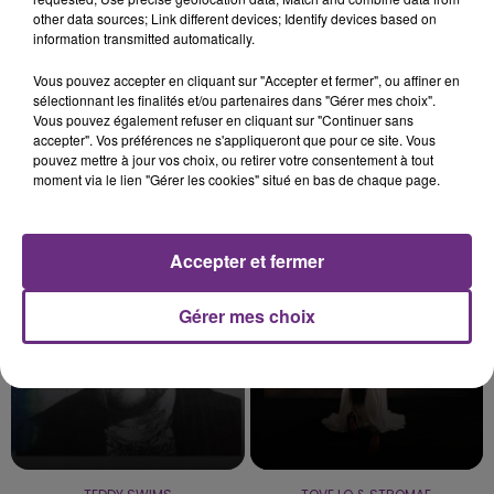
other data sources; Link different devices; Identify devices based on
information transmitted automatically.
6 août 2026
L'INSPECTION DU TRAVAIL RAPPELLE À
Vous pouvez accepter en cliquant sur "Accepter et fermer", ou affiner en
L'ORDRE SUR LES CONDITIONS DE...
sélectionnant les finalités et/ou partenaires dans "Gérer mes choix".
Vous pouvez également refuser en cliquant sur "Continuer sans
Alors que les dates de début des vendange 2026
accepter". Vos préférences ne s'appliqueront que pour ce site. Vous
s'est avéré être plus précoce que prévu,
pouvez mettre à jour vos choix, ou retirer votre consentement à tout
moment via le lien "Gérer les cookies" situé en bas de chaque page.
l'inspection du Travail en profite pour rappeler
TITRES DIFFUSÉS
les conditions de...
Accepter et fermer
3h37
3h37
3h33
3h33
Gérer mes choix