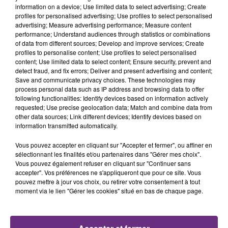
information on a device; Use limited data to select advertising; Create
FIL D'ACTU
profiles for personalised advertising; Use profiles to select personalised
advertising; Measure advertising performance; Measure content
performance; Understand audiences through statistics or combinations
of data from different sources; Develop and improve services; Create
profiles to personalise content; Use profiles to select personalised
content; Use limited data to select content; Ensure security, prevent and
detect fraud, and fix errors; Deliver and present advertising and content;
Save and communicate privacy choices. These technologies may
process personal data such as IP address and browsing data to offer
following functionalities: Identify devices based on information actively
requested; Use precise geolocation data; Match and combine data from
5 août 2026
other data sources; Link different devices; Identify devices based on
UN FEU DE REMORQUE BLOQUE LA
information transmitted automatically.
CIRCULATION DANS LES ARDENNES
Vous pouvez accepter en cliquant sur "Accepter et fermer", ou affiner en
Un feu de remorque s'est déclaré ce mercredi en
sélectionnant les finalités et/ou partenaires dans "Gérer mes choix".
fin de matinée sur l'A34.
Vous pouvez également refuser en cliquant sur "Continuer sans
accepter". Vos préférences ne s'appliqueront que pour ce site. Vous
pouvez mettre à jour vos choix, ou retirer votre consentement à tout
moment via le lien "Gérer les cookies" situé en bas de chaque page.