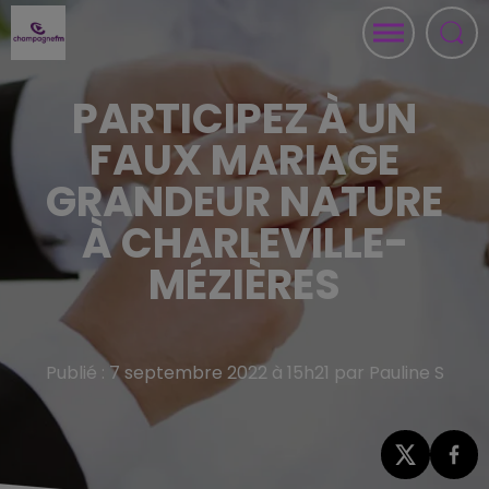
PARTICIPEZ À UN
FAUX MARIAGE
GRANDEUR NATURE
À CHARLEVILLE-
MÉZIÈRES
Publié : 7 septembre 2022 à 15h21 par Pauline S