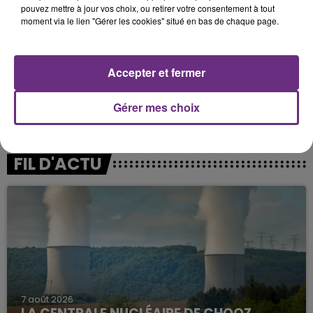
pouvez mettre à jour vos choix, ou retirer votre consentement à tout
annoncées la semaine passée par le gouvernement :
moment via le lien "Gérer les cookies" situé en bas de chaque page.
port du masque en intérieur, rappel vaccinal ouvert à
tous les adultes 5 mois après la dernière dose, validité
des tests réduite à 24h, fin des fermetures
Accepter et fermer
systématiques de classe dès le premier cas en
primaire…
Gérer mes choix
FIL D'ACTU
7 août 2026