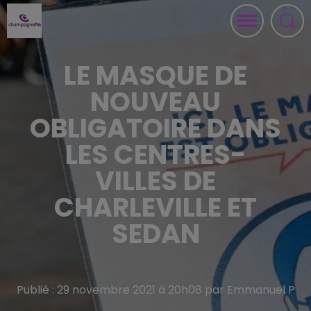
LE MASQUE DE
NOUVEAU
OBLIGATOIRE DANS
LES CENTRES-
VILLES DE
CHARLEVILLE ET
SEDAN
Publié : 29 novembre 2021 à 20h08 par Emmanuel P