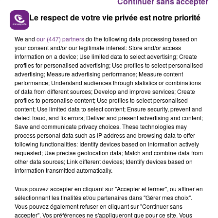
Continuer sans accepter
– rue Monard (entre la rue de la République et la
Le respect de votre vie privée est notre priorité
place Michelet)
– rue de la République
We and
our (447) partners
do the following data processing based on
your consent and/or our legitimate interest: Store and/or access
– rue et place Michelet
information on a device; Use limited data to select advertising; Create
profiles for personalised advertising; Use profiles to select personalised
– place Crussy
advertising; Measure advertising performance; Measure content
performance; Understand audiences through statistics or combinations
– place d’Alsace-Lorraine (côté collège Turenne)
of data from different sources; Develop and improve services; Create
profiles to personalise content; Use profiles to select personalised
– rue de Metz (entre l’avenue Leclerc et la place
content; Use limited data to select content; Ensure security, prevent and
Crussy)
detect fraud, and fix errors; Deliver and present advertising and content;
Save and communicate privacy choices. These technologies may
– rue Carnot
process personal data such as IP address and browsing data to offer
following functionalities: Identify devices based on information actively
– place d’Armes
requested; Use precise geolocation data; Match and combine data from
other data sources; Link different devices; Identify devices based on
– place de la Halle
information transmitted automatically.
– rue du Ménil
Vous pouvez accepter en cliquant sur "Accepter et fermer", ou affiner en
sélectionnant les finalités et/ou partenaires dans "Gérer mes choix".
Vous pouvez également refuser en cliquant sur "Continuer sans
Ces mesures locales viennent s’ajouter aux décisions
accepter". Vos préférences ne s'appliqueront que pour ce site. Vous