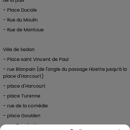
de la paix
– Place Ducale
– Rue du Moulin
– Rue de Mantoue
Ville de Sedan
– Place saint Vincent de Paul
– rue Blanpain (de l'angle du passage Hizette jusqu’à la
place d'Harcourt)
– place d'Harcourt
– place Turenne
– rue de la comédie
– place Goulden
– rue Gambetta