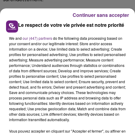
Continuer sans accepter
Le respect de votre vie privée est notre priorité
CCAS de Reims
11 rue Voltaire, CS 60022, 51725 REIMS Cedex
We and
our (447) partners
do the following data processing based on
Ouverture du lundi au vendredi de 8h00 à 12h00 et de
your consent and/or our legitimate interest: Store and/or access
13h00 à 16h30 sauf le jeudi à 16h00.
information on a device; Use limited data to select advertising; Create
profiles for personalised advertising; Use profiles to select personalised
03 26 40 26 26
advertising; Measure advertising performance; Measure content
performance; Understand audiences through statistics or combinations
of data from different sources; Develop and improve services; Create
profiles to personalise content; Use profiles to select personalised
content; Use limited data to select content; Ensure security, prevent and
detect fraud, and fix errors; Deliver and present advertising and content;
Save and communicate privacy choices. These technologies may
FIL D'ACTU
process personal data such as IP address and browsing data to offer
following functionalities: Identify devices based on information actively
requested; Use precise geolocation data; Match and combine data from
other data sources; Link different devices; Identify devices based on
information transmitted automatically.
Vous pouvez accepter en cliquant sur "Accepter et fermer", ou affiner en