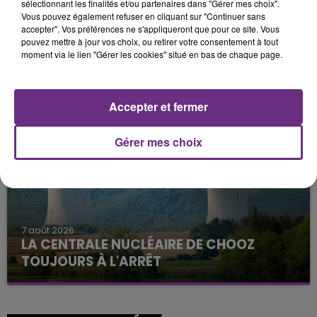
sélectionnant les finalités et/ou partenaires dans "Gérer mes choix".
Vous pouvez également refuser en cliquant sur "Continuer sans
accepter". Vos préférences ne s'appliqueront que pour ce site. Vous
pouvez mettre à jour vos choix, ou retirer votre consentement à tout
moment via le lien "Gérer les cookies" situé en bas de chaque page.
11h06
JAMAIS SANS MON FRÈRE
Julien Fourel n'a plus donné signé de vie depuis 5
Accepter et fermer
mois. Sa sœur poursuit ses recherches pour le
retrouver.
Gérer mes choix
7 août 2026
LA CENTRALE NUCLÉAIRE DE CHOOZ
TOUJOURS À L'ARRÊT
Cela fait déjà une semaine que la centrale
nucléaire ardennaise est à l'arrêt. Une situation
justifiée par la sécheresse intense qui est toujours