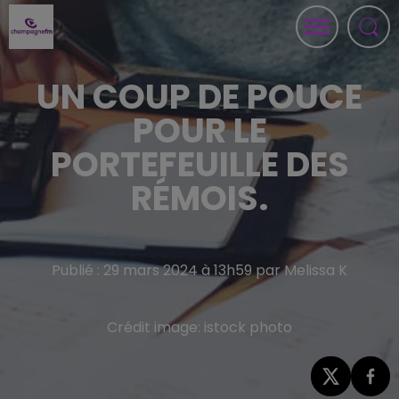
UN COUP DE POUCE
POUR LE
PORTEFEUILLE DES
RÉMOIS.
Publié : 29 mars 2024 à 13h59 par Melissa K
Crédit image:
istock photo