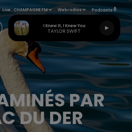
Live :
CHAMPAGNE FM
Webradios
Podcasts
I Knew It, I Knew You
TAYLOR SWIFT
AMINÉS PAR
AC DU DER