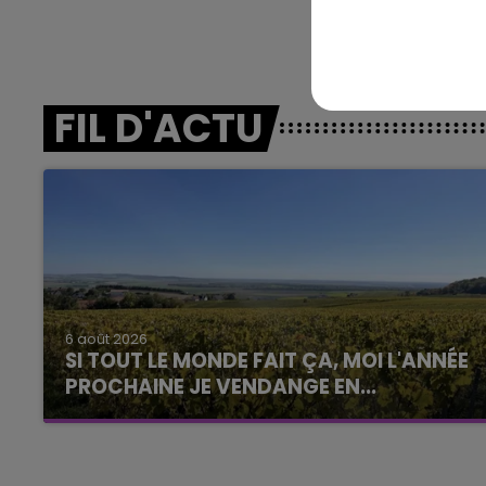
FIL D'ACTU
6 août 2026
SI TOUT LE MONDE FAIT ÇA, MOI L'ANNÉE
PROCHAINE JE VENDANGE EN...
La vendange en Champagne a débuté ce jeudi
6 août dans la commune de Montgueux (Aube).
Du jamais vu !