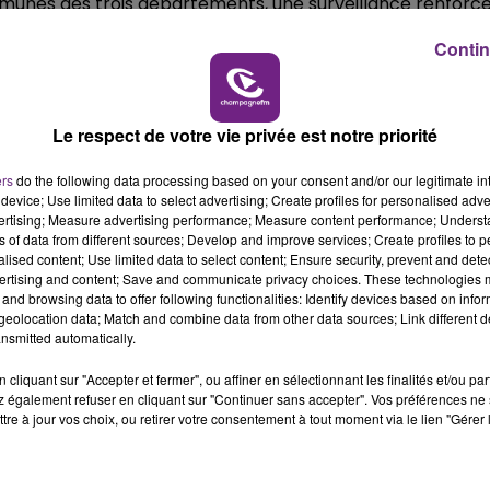
munes des trois départements, une surveillance renforc
10h00 - 14h00
Contin
LE TICKET DE CAISSE
es-cours, ainsi que tout autre oiseau captif,
de bâtiments ou sous filet ;
Le respect de votre vie privée est notre priorité
nnés à un dépistage virologique favorable, 48h
ers
do the following data processing based on your consent and/or our legitimate int
device; Use limited data to select advertising; Create profiles for personalised adver
es, de véhicules au sein des exploitations
vertising; Measure advertising performance; Measure content performance; Unders
ns of data from different sources; Develop and improve services; Create profiles to 
 d’autocontrôles par les éleveurs, est rendue
alised content; Use limited data to select content; Ensure security, prevent and detect
ertising and content; Save and communicate privacy choices. These technologies
and browsing data to offer following functionalities: Identify devices based on infor
14h00 - 15h00
cher de gibier à plumes, ainsi que le recours
eolocation data; Match and combine data from other data sources; Link different de
La Radio Pop
eurs et sociétés concernées sont invités à se
nsmitted automatically.
chasseurs.
cliquant sur "Accepter et fermer", ou affiner en sélectionnant les finalités et/ou pa
 également refuser en cliquant sur "Continuer sans accepter". Vos préférences ne 
umides, c'est à dire les bords de rivières, étangs, et lacs où
tre à jour vos choix, ou retirer votre consentement à tout moment via le lien "Gérer 
ellement contaminés.