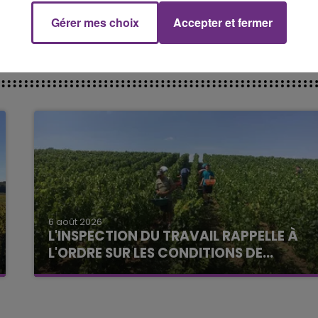
Gérer mes choix
Accepter et fermer
6 août 2026
L'INSPECTION DU TRAVAIL RAPPELLE À
L'ORDRE SUR LES CONDITIONS DE...
Alors que les dates de début des vendange
2026 s'est avéré être plus précoce que prévu,
l'inspection du Travail en profite pour rappeler