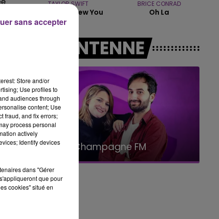
ée
TAYLOR SWIFT
BRICE CONRAD
I Knew It, I Knew You
Oh La
14h00 - 15h00
uer sans accepter
LA RADIO POP
A L'ANTENNE
erest: Store and/or
tising; Use profiles to
tand audiences through
personalise content; Use
 fraud, and fix errors;
 may process personal
mation actively
15h00 - 19h00
vices; Identify devices
Le Club Champagne FM
rtenaires dans "Gérer
s'appliqueront que pour
les cookies" situé en