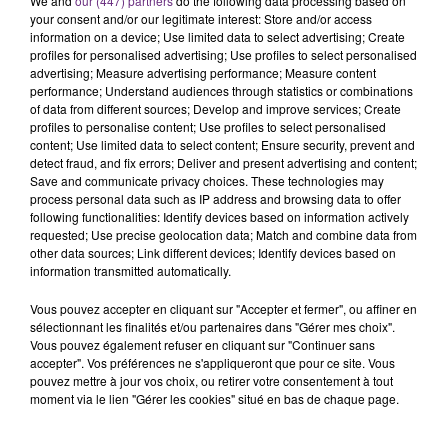
We and
our (447) partners
do the following data processing based on
your consent and/or our legitimate interest: Store and/or access
information on a device; Use limited data to select advertising; Create
profiles for personalised advertising; Use profiles to select personalised
FIL D'ACTU
advertising; Measure advertising performance; Measure content
performance; Understand audiences through statistics or combinations
of data from different sources; Develop and improve services; Create
profiles to personalise content; Use profiles to select personalised
content; Use limited data to select content; Ensure security, prevent and
detect fraud, and fix errors; Deliver and present advertising and content;
Save and communicate privacy choices. These technologies may
process personal data such as IP address and browsing data to offer
following functionalities: Identify devices based on information actively
requested; Use precise geolocation data; Match and combine data from
other data sources; Link different devices; Identify devices based on
7 août 2026
information transmitted automatically.
LA CENTRALE NUCLÉAIRE DE CHOOZ
Vous pouvez accepter en cliquant sur "Accepter et fermer", ou affiner en
TOUJOURS À L'ARRÊT
sélectionnant les finalités et/ou partenaires dans "Gérer mes choix".
Cela fait déjà une semaine que la centrale
Vous pouvez également refuser en cliquant sur "Continuer sans
nucléaire ardennaise est à l'arrêt. Une situation
accepter". Vos préférences ne s'appliqueront que pour ce site. Vous
pouvez mettre à jour vos choix, ou retirer votre consentement à tout
justifiée par la sécheresse intense qui est toujours
moment via le lien "Gérer les cookies" situé en bas de chaque page.
présente.