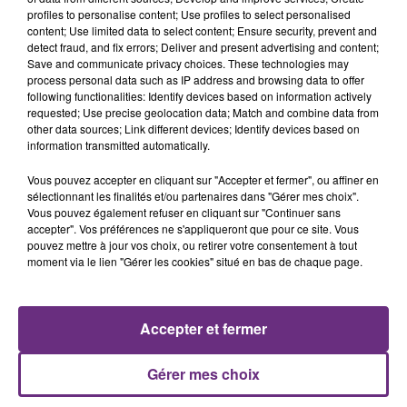
profiles to personalise content; Use profiles to select personalised
content; Use limited data to select content; Ensure security, prevent and
11h37
detect fraud, and fix errors; Deliver and present advertising and content;
LA CENTRALE NUCLÉAIRE DE CHOOZ
Save and communicate privacy choices. These technologies may
process personal data such as IP address and browsing data to offer
TOUJOURS À L'ARRÊT
following functionalities: Identify devices based on information actively
Cela fait déjà une semaine que la centrale
requested; Use precise geolocation data; Match and combine data from
nucléaire ardennaise est à l'arrêt. Une situation
other data sources; Link different devices; Identify devices based on
information transmitted automatically.
justifiée par la sécheresse intense qui est toujours
présente.
Vous pouvez accepter en cliquant sur "Accepter et fermer", ou affiner en
sélectionnant les finalités et/ou partenaires dans "Gérer mes choix".
Vous pouvez également refuser en cliquant sur "Continuer sans
accepter". Vos préférences ne s'appliqueront que pour ce site. Vous
pouvez mettre à jour vos choix, ou retirer votre consentement à tout
moment via le lien "Gérer les cookies" situé en bas de chaque page.
10h16
LE MAGASIN JOUÉCLUB DE REIMS FERME
SES PORTES
Accepter et fermer
C'était l'une des institutions du centre-ville
rémois. Le magasin JouéClub est contraint de
Gérer mes choix
fermer ses portes.
TITRES DIFFUSÉS