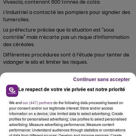
Vivescia, contenant 600 tonnes de colza.
L’industriel a contacté les pompiers pour signaler des
fumerolles.
La préfecture précise que la situation est "sous
contrôle" mais n’écarte pas un risque d’inflammation
des céréales.
Différentes procédures sont à l’étude pour tenter de
vidanger le silo et limiter les risques.
Continuer sans accepter
Le respect de votre vie privée est notre priorité
FIL D'ACTU
We and
our (447) partners
do the following data processing based on
your consent and/or our legitimate interest: Store and/or access
information on a device; Use limited data to select advertising; Create
profiles for personalised advertising; Use profiles to select personalised
advertising; Measure advertising performance; Measure content
performance; Understand audiences through statistics or combinations
of data from different sources; Develop and improve services; Create