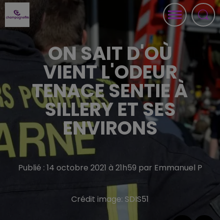
ON SAIT D'OÙ
VIENT L'ODEUR
TENACE SENTIE À
SILLERY ET SES
ENVIRONS
Publié : 14 octobre 2021 à 21h59 par Emmanuel P
Crédit image:
SDIS51