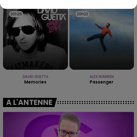
20h25
20h25
20h22
20h22
DAVID GUETTA
ALEX WARREN
Memories
Passenger
A L'ANTENNE