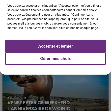
Vous pouvez accepter en cliquant sur "Accepter et fermer", ou affiner en
sélectionnant les finalités et/ou partenaires dans "Gérer mes choix".
Vous pouvez également refuser en cliquant sur "Continuer sans
accepter". Vos préférences ne s'appliqueront que pour ce site. Vous
pouvez mettre à jour vos choix, ou retirer votre consentement à tout
moment via le lien "Gérer les cookies" situé en bas de chaque page.
5 août 2026
UN FEU DE REMORQUE BLOQUE LA
Accepter et fermer
CIRCULATION DANS LES ARDENNES
Un feu de remorque s'est déclaré ce mercredi en
Gérer mes choix
fin de matinée sur l'A34.
5 août 2026
VENEZ FÊTER CE WEEK-END
L'ANNIVERSAIRE DE WOINIC