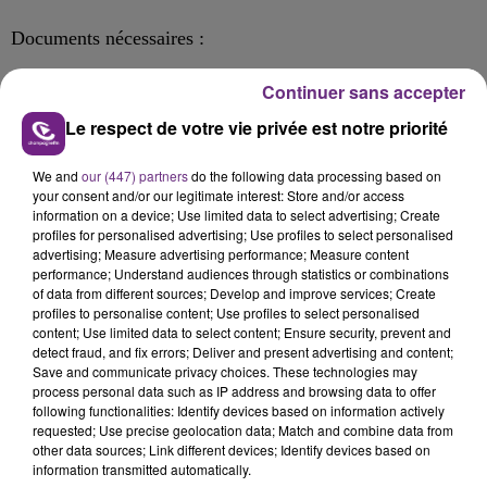
Documents nécessaires :
•
Photos du jour : portrait, buste, silhouette, et profils en
Continuer sans accepter
polaroid
Le respect de votre vie privée est notre priorité
•
Vos coordonnées complètes : téléphoniques et adresse
postale
We and
our (447) partners
do the following data processing based on
your consent and/or our legitimate interest: Store and/or access
•
information on a device; Use limited data to select advertising; Create
Vos mensurations, hauteur et poids
profiles for personalised advertising; Use profiles to select personalised
advertising; Measure advertising performance; Measure content
performance; Understand audiences through statistics or combinations
Rémunération au tarif syndical cinéma de 107 euros brut
of data from different sources; Develop and improve services; Create
profiles to personalise content; Use profiles to select personalised
par jour.
content; Use limited data to select content; Ensure security, prevent and
detect fraud, and fix errors; Deliver and present advertising and content;
Save and communicate privacy choices. These technologies may
process personal data such as IP address and browsing data to offer
following functionalities: Identify devices based on information actively
FIL D'ACTU
requested; Use precise geolocation data; Match and combine data from
other data sources; Link different devices; Identify devices based on
information transmitted automatically.