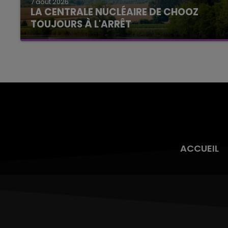
7 août 2026
LA CENTRALE NUCLÉAIRE DE CHOOZ
TOUJOURS À L'ARRÊT
Cela fait déjà une semaine que la centrale
nucléaire ardennaise est à l'arrêt. Une situation
justifiée par la sécheresse intense qui est
toujours présente.
ACCUEIL