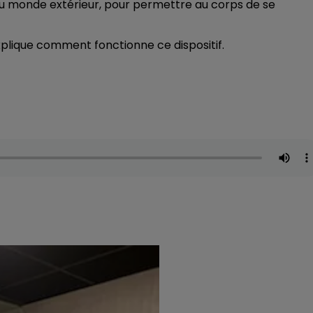
is du monde extérieur, pour permettre au corps de se
7h00 - 12h00
LE WEEK-END CHAMPAGNE FM
plique comment fonctionne ce dispositif.
16h00 - 20h00
M
LE WEEK-END CHAMPAGNE FM