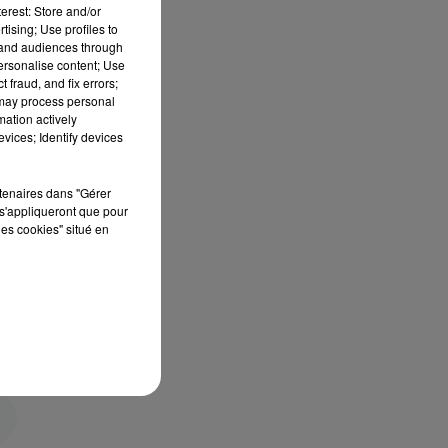
erest: Store and/or
tising; Use profiles to
tand audiences through
personalise content; Use
 fraud, and fix errors;
 may process personal
mation actively
vices; Identify devices
rtenaires dans "Gérer
s'appliqueront que pour
les cookies" situé en