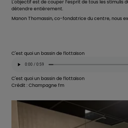
L'objectif est de couper l’esprit de tous les stimul
16h00 - 20h00
détendre entièrement.
LE WEEK-END CHAMPAGNE FM
Manon Thomassin, co-fondatrice du centre, nous ex
C'est quoi un bassin de flottaison
C'est quoi un bassin de flottaison
Crédit :
Champagne fm
7h00 - 12h00
GNE FM
LE WEEK-END CHAMPAGNE F