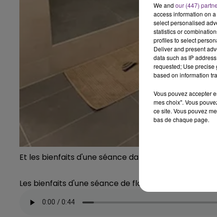
We and
our (447) partn
access information on a 
select personalised ad
statistics or combinatio
profiles to select person
Deliver and present adv
data such as IP address 
requested; Use precise g
based on information tra
Vous pouvez accepter en 
mes choix". Vous pouvez
ce site. Vous pouvez met
bas de chaque page.
Et les bienfaits d'une séance dans un bassin de flott
Les bienfaits d'une séance de flottaison