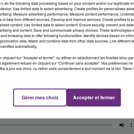
ers
do the following data processing based on your consent and/or our legitimate int
device; Use limited data to select advertising; Create profiles for personalised adver
vertising; Measure advertising performance; Measure content performance; Unders
ns of data from different sources; Develop and improve services; Create profiles to 
alised content; Use limited data to select content; Ensure security, prevent and detect
ertising and content; Save and communicate privacy choices. These technologies
and browsing data to offer following functionalities: Identify devices based on infor
eolocation data; Match and combine data from other data sources; Link different de
nsmitted automatically.
cliquant sur "Accepter et fermer", ou affiner en sélectionnant les finalités et/ou pa
 également refuser en cliquant sur "Continuer sans accepter". Vos préférences ne 
tre à jour vos choix, ou retirer votre consentement à tout moment via le lien "Gérer 
aison sont multiples.
Gérer mes choix
Accepter et fermer