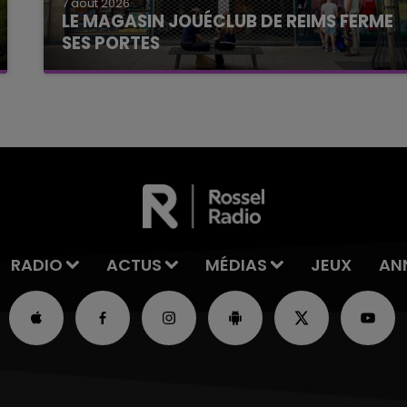
7 août 2026
LE MAGASIN JOUÉCLUB DE REIMS FERME
SES PORTES
C'était l'une des institutions du centre-ville
rémois. Le magasin JouéClub est contraint de
fermer ses portes.
RADIO
ACTUS
MÉDIAS
JEUX
AN