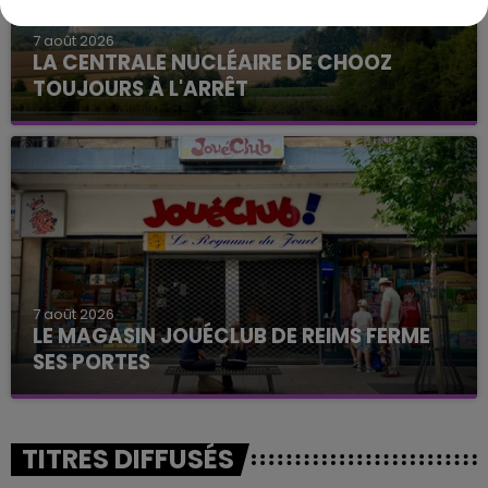
7 août 2026
LA CENTRALE NUCLÉAIRE DE CHOOZ
TOUJOURS À L'ARRÊT
Cela fait déjà une semaine que la centrale
nucléaire ardennaise est à l'arrêt. Une situation
justifiée par la sécheresse intense qui est toujours
présente.
7 août 2026
LE MAGASIN JOUÉCLUB DE REIMS FERME
SES PORTES
C'était l'une des institutions du centre-ville
rémois. Le magasin JouéClub est contraint de
fermer ses portes.
TITRES DIFFUSÉS