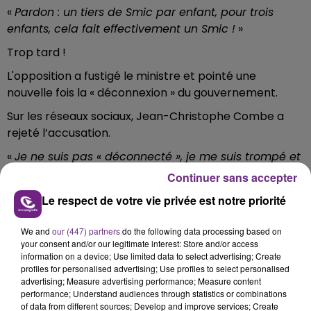
«
Pardon : un tiers de Smic par enfant, pour trois
enfants, cela fait effectivement un Smic !
»
Trop tard !
L'opposition a fustigé le ministre et pointé une
nouvelle fois la « déconnexion » du gouvernement.
Sur les réseaux sociaux, Jean-Christophe Combe a
rejeté l’accusation.
«
Je ne suis pas « déconnecté », je me suis trompé et
je l'admets humblement
», a-t-il expliqué, tout en
Continuer sans accepter
assurant «
de son soutien, sa reconnaissance et son
Le respect de votre vie privée est notre priorité
respect les assistant(e)s maternel(le)s »
.
We and
our (447) partners
do the following data processing based on
your consent and/or our legitimate interest: Store and/or access
information on a device; Use limited data to select advertising; Create
Je ne suis pas "déconnecté", je me suis trompé et je
profiles for personalised advertising; Use profiles to select personalised
advertising; Measure advertising performance; Measure content
l'admets humblement.
pic.twitter.com/blqmYN9BIh
performance; Understand audiences through statistics or combinations
— Jean-Christophe COMBE (@JCCOMBE)
of data from different sources; Develop and improve services; Create
October