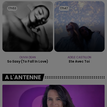
17h53
17h53
17h47
17h47
OLIVIA DEAN
ADELE CASTILLON
So Easy (to Fall In Love)
Ete Avec Toi
A L'ANTENNE