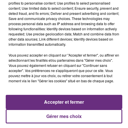
profiles to personalise content; Use profiles to select personalised
28, 2022
content; Use limited data to select content; Ensure security, prevent and
detect fraud, and fix errors; Deliver and present advertising and content;
Save and communicate privacy choices. These technologies may
Jean-Christophe Combe sera en déplacement dans
process personal data such as IP address and browsing data to offer
la Marne, le vendredi 4 novembre, pour lancer le
following functionalities: Identify devices based on information actively
premier des dix ateliers citoyens de la Fabrique du
requested; Use precise geolocation data; Match and combine data from
other data sources; Link different devices; Identify devices based on
bien vieillir, à Châlons-en-Champagne.
information transmitted automatically.
Une ville qu'il connaît bien puisqu'il a été directeur de
cabinet du député-maire Bruno Bourg-Broc.
Vous pouvez accepter en cliquant sur "Accepter et fermer", ou affiner en
sélectionnant les finalités et/ou partenaires dans "Gérer mes choix".
Vous pouvez également refuser en cliquant sur "Continuer sans
accepter". Vos préférences ne s'appliqueront que pour ce site. Vous
pouvez mettre à jour vos choix, ou retirer votre consentement à tout
moment via le lien "Gérer les cookies" situé en bas de chaque page.
FIL D'ACTU
Accepter et fermer
Gérer mes choix