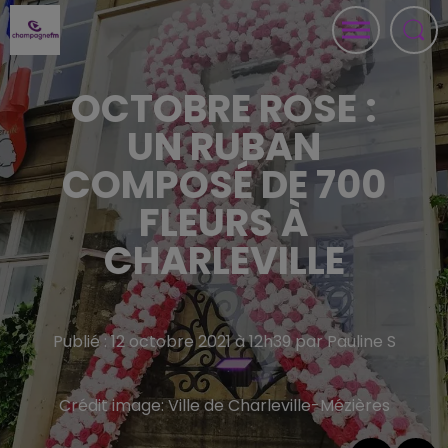
OCTOBRE ROSE :
UN RUBAN
COMPOSÉ DE 700
FLEURS À
CHARLEVILLE
Publié : 12 octobre 2021 à 12h39 par Pauline S
Crédit image:
Ville de Charleville-Mézières