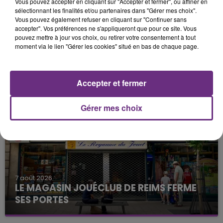
Vous pouvez accepter en cliquant sur "Accepter et fermer", ou affiner en
sélectionnant les finalités et/ou partenaires dans "Gérer mes choix".
Vous pouvez également refuser en cliquant sur "Continuer sans
accepter". Vos préférences ne s'appliqueront que pour ce site. Vous
pouvez mettre à jour vos choix, ou retirer votre consentement à tout
moment via le lien "Gérer les cookies" situé en bas de chaque page.
7 août 2026
LA CENTRALE NUCLÉAIRE DE CHOOZ
TOUJOURS À L'ARRÊT
Accepter et fermer
Cela fait déjà une semaine que la centrale
nucléaire ardennaise est à l'arrêt. Une situation
Gérer mes choix
justifiée par la sécheresse intense qui est toujours
présente.
7 août 2026
LE MAGASIN JOUÉCLUB DE REIMS FERME
SES PORTES
C'était l'une des institutions du centre-ville