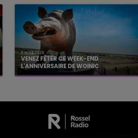
5 août 2026
VENEZ FÊTER CE WEEK-END
L'ANNIVERSAIRE DE WOINIC
Ce samedi 8 août sera un grand jour :
l'anniversaire du plus gros sanglier du monde.
Une fête est donc organisée et vous êtes tous
conviés !