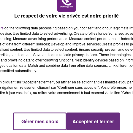
Le respect de votre vie privée est notre priorité
ers
do the following data processing based on your consent and/or our legitimate int
device; Use limited data to select advertising; Create profiles for personalised adver
vertising; Measure advertising performance; Measure content performance; Unders
ns of data from different sources; Develop and improve services; Create profiles to 
alised content; Use limited data to select content; Ensure security, prevent and detect
ertising and content; Save and communicate privacy choices. These technologies
and browsing data to offer following functionalities: Identify devices based on infor
lences urbaines,
a été déployée sur place
sur décision
eolocation data; Match and combine data from other data sources; Link different de
nsmitted automatically.
 ramener le calme.
cliquant sur "Accepter et fermer", ou affiner en sélectionnant les finalités et/ou pa
 également refuser en cliquant sur "Continuer sans accepter". Vos préférences ne 
tre à jour vos choix, ou retirer votre consentement à tout moment via le lien "Gérer 
Gérer mes choix
Accepter et fermer