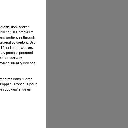
erest: Store and/or
tising; Use profiles to
tand audiences through
personalise content; Use
 fraud, and fix errors;
 may process personal
mation actively
vices; Identify devices
rtenaires dans "Gérer
s'appliqueront que pour
les cookies" situé en