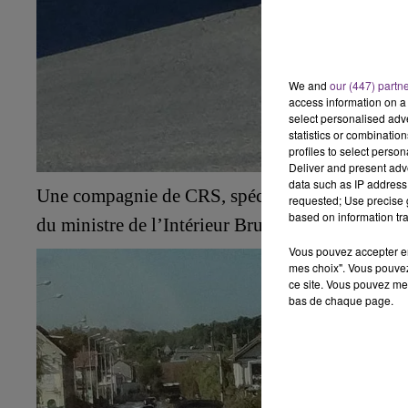
We and
our (447) partn
access information on a 
select personalised ad
statistics or combinatio
profiles to select person
Deliver and present adv
data such as IP address 
Une compagnie de
CRS, spécialisée dans
les
vio
requested; Use precise g
based on information tra
du ministre de l’Intérieur
Bruno Retailleau, pour
Vous pouvez accepter en 
mes choix". Vous pouvez
ce site. Vous pouvez met
bas de chaque page.