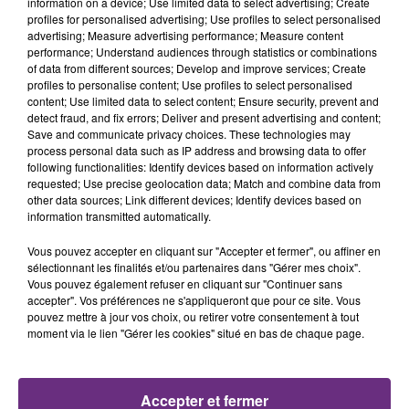
FIL D'ACTU
information on a device; Use limited data to select advertising; Create
profiles for personalised advertising; Use profiles to select personalised
advertising; Measure advertising performance; Measure content
performance; Understand audiences through statistics or combinations
of data from different sources; Develop and improve services; Create
profiles to personalise content; Use profiles to select personalised
content; Use limited data to select content; Ensure security, prevent and
detect fraud, and fix errors; Deliver and present advertising and content;
Save and communicate privacy choices. These technologies may
process personal data such as IP address and browsing data to offer
following functionalities: Identify devices based on information actively
requested; Use precise geolocation data; Match and combine data from
7 août 2026
LA CENTRALE NUCLÉAIRE DE CHOOZ
other data sources; Link different devices; Identify devices based on
information transmitted automatically.
TOUJOURS À L'ARRÊT
Cela fait déjà une semaine que la centrale
Vous pouvez accepter en cliquant sur "Accepter et fermer", ou affiner en
nucléaire ardennaise est à l'arrêt. Une situation
sélectionnant les finalités et/ou partenaires dans "Gérer mes choix".
Vous pouvez également refuser en cliquant sur "Continuer sans
justifiée par la sécheresse intense qui est toujours
accepter". Vos préférences ne s'appliqueront que pour ce site. Vous
présente.
pouvez mettre à jour vos choix, ou retirer votre consentement à tout
moment via le lien "Gérer les cookies" situé en bas de chaque page.
Accepter et fermer