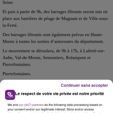
Seine.
Et puis à partir de 9h, des barrages filtrants seront mis en
place aux barrières de péage de Magnant et de Ville-sous-
la-Ferté.
Des barrages filtrants sont également prévus en Haute-
Marne à toutes les sorties d’autoroutes du département.
Le mouvement se déroulera, de 9h à 17h, à Laferté-sur-
Aube, Val-de-Meuse, Semoutiers, Rolampont et
Pierrefontaines.
Pierrefontaines.
Objectif, r
éaliser des contrôles de denrées alimentaires
Continuer sans accepter
sans ouvrir les camions scellés
.
Le respect de votre vie privée est notre priorité
We and
our (447) partners
do the following data processing based on
your consent and/or our legitimate interest: Store and/or access